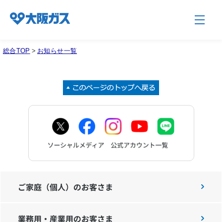
総合TOP
>
お知らせ一覧
企業情報TOP
企業/グループについて
社会貢献
技術開発
ご家庭（個人）のお客さま
業務用・産業用のお客さま
サステナビリティ