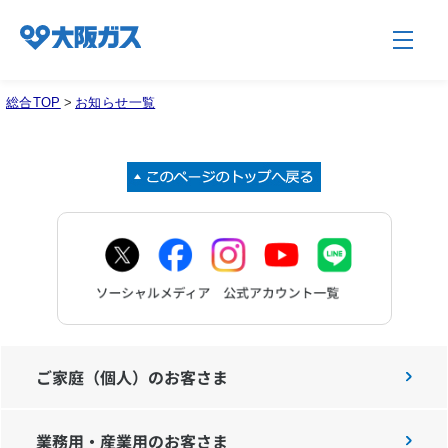
総合TOP
>
お知らせ一覧
企業情報TOP
企業/グループについて
社会貢献
技術開発
ご家庭（個人）のお客さま
業務用・産業用のお客さま
サステナビリティ