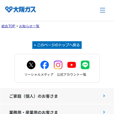
総合TOP
>
お知らせ一覧
企業情報TOP
企業/グループについて
社会貢献
技術開発
ご家庭（個人）のお客さま
業務用・産業用のお客さま
サステナビリティ