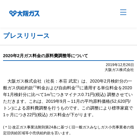
プレスリリース
企業情報TOP
2020年2月ガス料金の原料費調整等について
2019年12月26日
大阪ガス株式会社
企業/グループについて
大阪ガス株式会社（社長：本荘 武宏）は、2020年2月検針分の一
(*1)
(*2)
般ガス供給約款
料金および自由料金
に適用する単位料金を2020
社会貢献
3
年1月検針分に比べて1m
につきマイナス0.71円(税込) 調整させてい
ただきます。これは、2019年9月～11月の平均原料価格(52,620円/
トン)による原料費調整を行うものです。この調整により標準家庭で
技術開発
1ヶ月につき22円(税込) ガス料金が下がります。
(＊1) 改正ガス事業法附則第24条に基づく旧一般ガスみなしガス小売事業者の指
定旧供給区域等小売供給約款を言います。
サステナビリティ