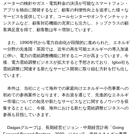
メーターの検針やガス・電気料金の決済が可能なスマートフォン・
アプリを独自に開発するなど、顧客の利便性向上を追求した様々な
サービスを提供しています。コールセンターやオンラインチャット
IR情報
システムなど、顧客対応機能の充実にも注力し、トップクラスの顧
客満足度を得て、顧客数は年々増加しています。
採用情報
また、1990年代から電力自由化が段階的に進められた、エネルギ
ー分野の先進国・英国では、近年の再生可能エネルギーの導入加速
に伴い、電力の需給調整機能に対するニーズが高まっています。今
プレスリリース
後、電力需給調整ビジネスが拡大すると予想されており、Igloo社も
需給調整に関連する新たなサービス開発に取り組む方針を打ち出し
ています。
本件は、当社にとって海外での家庭向けエネルギー小売事業への
企業情報
初めての参画案件となります。本出資を通じて、先進的なエネルギ
ー市場についての知見や新たなサービスなどに関するノウハウを収
ご家庭のお客さま
集するとともに、今後、海外における新たな需給調整ビジネスへの
参画も目指していきます。
業務用・産業用のお客さま
Daigasグループは、長期経営ビジョン・中期経営計画「Going