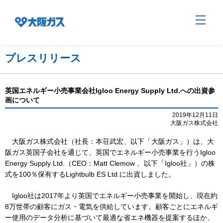
プレスリリース
企業情報TOP
英国エネルギー小売事業会社Igloo Energy Supply Ltd.への出資参
画について
企業/グループについて
2019年12月11日
大阪ガス株式会社
大阪ガス株式会社（社長：本荘武宏、以下「大阪ガス」）は、大
社会貢献
阪ガス英国子会社を通じて、英国でエネルギー小売事業を行うIgloo
Energy Supply Ltd.（CEO：Matt Clemow 、以下「Igloo社」）の株
式を100％保有するLightbulb ES Ltd.に出資しました。
技術開発
Igloo社は2017年より英国でエネルギー小売事業を開始し、現在約
8万世帯の顧客にガス・電気を供給しています。顧客ごとにエネルギ
ー使用のデータ分析に基づいて最適な省エネ機器を提案するほか、
サステナビリティ