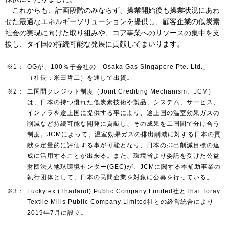
これからも、計画段階のみならず、操業開始後も操業状況にあわ
せた最適なエネルギーソリューションを提供し、顧客企業の低炭素
お問い合わせ
English
社会の実現に向けた取り組みや、コア事業へのリソースの集中を支
援し、タイ国の持続可能な発展に貢献してまいります。
※1：
OGが、100％子会社の「Osaka Gas Singapore Pte. Ltd.」
（社長：米田哲二）を通して出資。
※2：
二国間クレジット制度（Joint Crediting Mechanism、JCM）
は、日本の持つ優れた低炭素技術や製品、システム、サービス、
インフラを途上国に提供する事により、途上国の温室効果ガスの
削減など持続可能な開発に貢献し、その成果を二国間で分け合う
制度。JCMによって、温室効果ガスの排出削減に対する日本の貢
献を定量的に評価する事が可能となり、日本の排出削減目標の達
成に活用することが出来る。また、環境省より委託を受けた公益
財団法人地球環境センター(GEC)が、JCMに関する本補助事業の
執行団体として、日本の民間企業を対象に公募を行っている。
※3：
Luckytex (Thailand) Public Company Limited社とThai Toray
Textile Mills Public Company Limited社との経営統合により
2019年7月に設立。