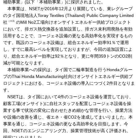
補助事業」(以下「本補助事業」)に採択されました。
本事業は、NSETが2016年12月より展開している、東レグループ
のタイ国現地法人Toray Textiles (Thailand) Public Company Limited
IR情報
（※3）
社
のMill No2工場向けオンサイトエネルギー供給プロジェクト
において、排ガス熱交換器を追加設置し、排ガス未利用廃熱を有効
活用することで、コージェネ設備の更なる高効率化を実現するもの
採用情報
です。既設のコージェネ設備は、総合エネルギー効率91％で運用
し、すでに最高レベルを実現しておりますが、今回の追加設置によ
り、総合エネルギー効率は92％となり、更に年間359トンのCO
2
削
プレスリリース
減が可能となります。
本補助事業への採択は、タイ国で二輪車製造を行うHondaグルー
プのThai Honda Manufacturing社向けオンサイトエネルギー供給プ
ロジェクトにおける、コージェネ設備の導入につづく2件目となりま
す。
企業情報
NSETは、タイ国において4件のコージェネ設備を運営しており、
顧客工場(オンサイト)に自社スタッフを配置しコージェネ設備を操
ご家庭のお客さま
業する事で状況の変化に合わせたきめ細かな管理を行い、操業方法
や設備の改善を通じ、省エネ・省CO
2
を達成してまいりました。本
業務用・産業用のお客さま
事業を通じ、コージェネ設備の更なる高効率化を目指します。今
回、NSETのエンジニアリング力、操業管理技術が高く評価され、
採択にいたりました。