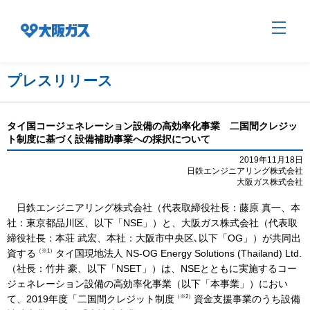
プレスリリース
企業情報TOP
タイ国コージェネレーション設備の高効率化事業 二国間クレジッ
ト制度に基づく設備補助事業への採択について
企業/グループについて
2019年11月18日
日鉄エンジニアリング株式会社
大阪ガス株式会社
社会貢献
日鉄エンジニアリング株式会社（代表取締役社長：藤原 真一、本
社：東京都品川区、以下「NSE」）と、大阪ガス株式会社（代表取
締役社長：本荘 武宏、本社：大阪市中央区､以下「OG」）が共同出
（※1）
資する
タイ国現地法人 NS-OG Energy Solutions (Thailand) Ltd.
技術開発
（社長：竹井 豪、以下「NSET」）は、NSEとともに実施するコー
ジェネレーション設備の高効率化事業（以下「本事業」）におい
（※2）
て、2019年度「二国間クレジット制度
資金支援事業のうち設備
サステナビリティ