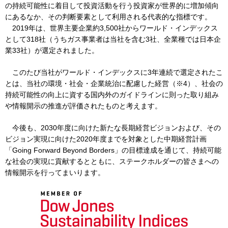
の持続可能性に着目して投資活動を行う投資家が世界的に増加傾向
にあるなか、その判断要素として利用される代表的な指標です。
2019年は、世界主要企業約3,500社からワールド・インデックス
IR情報
として318社（うちガス事業者は当社を含む3社、全業種では日本企
業33社）が選定されました。
採用情報
このたび当社がワールド・インデックスに3年連続で選定されたこ
とは、当社の環境・社会・企業統治に配慮した経営（※4）、社会の
持続可能性の向上に資する国内外のガイドラインに則った取り組み
プレスリリース
や情報開示の推進が評価されたものと考えます。
今後も、2030年度に向けた新たな長期経営ビジョンおよび、その
ビジョン実現に向けた2020年度までを対象とした中期経営計画
「Going Forward Beyond Borders」の目標達成を通じて、持続可能
企業情報
な社会の実現に貢献するとともに、ステークホルダーの皆さまへの
情報開示を行ってまいります。
ご家庭のお客さま
業務用・産業用のお客さま