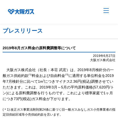
プレスリリース
企業情報TOP
2019年8月ガス料金の原料費調整等について
2019年6月27日
大阪ガス株式会社
企業/グループについて
大阪ガス株式会社（社長：本荘 武宏）は、2019年8月検針分の一
(*1)
(*2)
般ガス供給約款
料金および自由料金
に適用する単位料金を2019
社会貢献
3
年7月検針分に比べて1m
につきマイナス2.36円(税込)調整させてい
ただきます。これは、2019年3月～5月の平均原料価格(57,620円/ト
ン)による原料費調整を行うものです。これにより標準家庭で1ヶ月
技術開発
につき73円(税込)ガス料金が下がります。
(＊1) 改正ガス事業法附則第24条に基づく旧一般ガスみなしガス小売事業者の指
定旧供給区域等小売供給約款を言います。
サステナビリティ