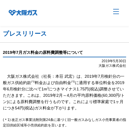
プレスリリース
企業情報TOP
2019年7月ガス料金の原料費調整等について
2019年5月30日
大阪ガス株式会社
企業/グループについて
大阪ガス株式会社（社長：本荘 武宏）は、2019年7月検針分の一
(*1)
(*2)
般ガス供給約款
料金および自由料金
に適用する単位料金を2019
社会貢献
3
年6月検針分に比べて1m
につきマイナス1.75円(税込)調整させてい
ただきます。これは、2019年2月～4月の平均原料価格(60,300円/ト
ン)による原料費調整を行うものです。これにより標準家庭で1ヶ月
技術開発
につき54円(税込)ガス料金が下がります。
(＊1) 改正ガス事業法附則第24条に基づく旧一般ガスみなしガス小売事業者の指
定旧供給区域等小売供給約款を言います。
サステナビリティ