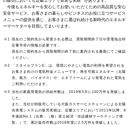
の販売においても近畿エリアで豊富な実績
があります。
今後もエネルギーを安心してお使いいただくための高品質な安心
安全サービス、お客さまの暮らしやビジネスのお役に立つサービス
お問い合わせ
English
メニューの提供を通じ、お客さまに選ばれ続ける新時代のエネルギ
ーマーケターを目指してまいります。
※1
現在のご契約先から変更される際は、買取期間終了日や受電地点特
定番号等の情報が必要です。
現在のご契約先から買取期間の終了前に案内される書面にてご確認
ください。
※2
「スタイルプランE」は、環境にやさしい電気の利用を希望される
お客さま向けの電気料金メニューです。再生可能エネルギー（太陽
光、風力、バイオマス）や、エネファームにより発電された電気を
ご利用いただけます。
※3
当社の家庭用電気の供給件数は、2019年5月に100万件を突破しま
した。
また、当社が卸販売している大阪ガスサービスチェーンによる太陽
光発電システムの販売実績は、近畿エリアにおいて2011年以降、8
年連続No.1（出典：（株）富士経済「住設建材マーケティング便
覧」）で、累計販売件数は2018年度に2.5万件を突破しました。