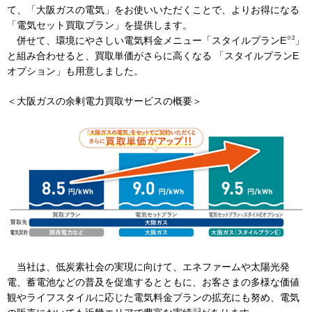
て、「大阪ガスの電気」をお使いいただくことで、よりお得になる
「電気セット買取プラン」を提供します。
※2
併せて、環境にやさしい電気料金メニュー「スタイルプランE
」
IR情報
と組み合わせると、買取単価がさらに高くなる 「スタイルプランE
オプション」も用意しました。
採用情報
＜大阪ガスの余剰電力買取サービスの概要＞
プレスリリース
企業情報
ご家庭のお客さま
当社は、低炭素社会の実現に向けて、エネファームや太陽光発
業務用・産業用のお客さま
電、蓄電池などの普及を促進するとともに、お客さまの多様な価値
観やライフスタイルに応じた電気料金プランの拡充にも努め、電気
※3