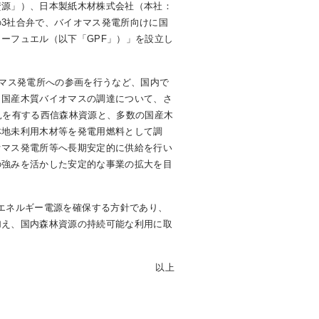
資源」）、日本製紙木材株式会社（本社：
3社合弁で、バイオマス発電所向けに国
ーフュエル（以下「GPF」）」を設立し
マス発電所への参画を行うなど、国内で
も国産木質バイオマスの調達について、さ
見を有する西信森林資源と、多数の国産木
林地未利用木材等を発電用燃料として調
オマス発電所等へ長期安定的に供給を行い
の強みを活かした安定的な事業の拡大を目
可能エネルギー電源を確保する方針であり、
加え、国内森林資源の持続可能な利用に取
以上