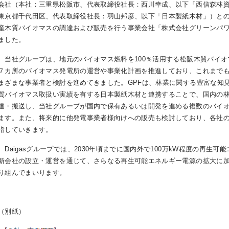
会社（本社：三重県松阪市、代表取締役社長：西川幸成、以下「西信森林
東京都千代田区、代表取締役社長：羽山邦彦、以下「日本製紙木材」）との
産木質バイオマスの調達および販売を行う事業会社「株式会社グリーンパワ
ました。
当社グループは、地元のバイオマス燃料を100％活用する松阪木質バイオ
７カ所のバイオマス発電所の運営や事業化計画を推進しており、これまで
まざまな事業者と検討を進めてきました。GPFは、林業に関する豊富な知
質バイオマス取扱い実績を有する日本製紙木材と連携することで、国内の
達・搬送し、当社グループが国内で保有あるいは開発を進める複数のバイ
ます。また、将来的に他発電事業者様向けへの販売も検討しており、各社
指していきます。
Daigasグループでは、2030年頃までに国内外で100万kW程度の再生
新会社の設立・運営を通じて、さらなる再生可能エネルギー電源の拡大に
り組んでまいります。
（別紙）