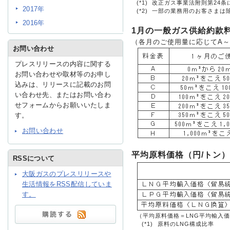
(*1)
改正ガス事業法附則第24
2017年
(*2)
一部の業務用のお客さまは
2016年
IR情報
1月の一般ガス供給約款
（各月のご使用量に応じてA～
お問い合わせ
プレスリリースの内容に関する
採用情報
お問い合わせや取材等のお申し
込みは、リリースに記載のお問
い合わせ先、またはお問い合わ
プレスリリース
せフォームからお願いいたしま
す。
お問い合わせ
平均原料価格（円/トン）
RSSについて
大阪ガスのプレスリリースや
ご
生活情報をRSS配信していま
す。
業務
（平均原料価格＝LNG平均輸入価格×
(*1)
原料のLNG構成比率