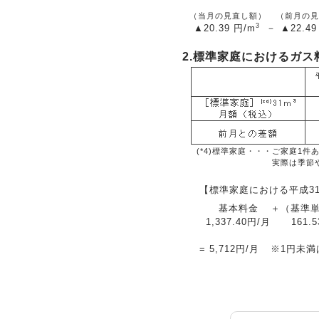
（当月の見直し額）
（前月の見
3
▲20.39
円/m
－
▲22.49
2.標準家庭におけるガス
(*4)標準家庭・・・
ご家庭1件
実際は季節
【標準家庭における平成3
基本料金
＋
（基準
1,337.40円/月
161.
=
5,712円/月
※1円未満