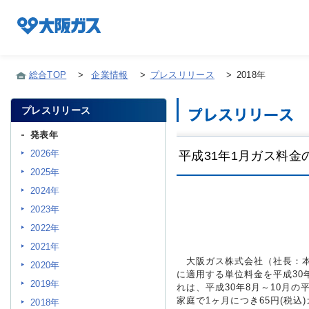
総合TOP
>
企業情報
>
プレスリリース
>
2018年
プレスリリース
企業情報TOP
発表年
2026年
平成31年1月ガス料
企業/グループについて
2025年
2024年
社会貢献
2023年
2022年
2021年
技術開発
大阪ガス株式会社（社長：本荘
2020年
に適用する単位料金を平成30
2019年
れは、平成30年8月～10月の
家庭で1ヶ月につき65円(税込
サステナビリティ
2018年