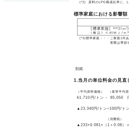
(*2)
原料のLPG構成比率に、
標準家庭における影響額
お問
(*3)標準家庭・・・
ご家庭1件
実際は季節
別紙
1.当月の単位料金の見直
（平均原料価格）
（基準平均原
61,710
円/トン
－
85,050
▲23,340円/トン÷100円/ト
（消費税）
▲233
×0.081×
（1＋0.08）