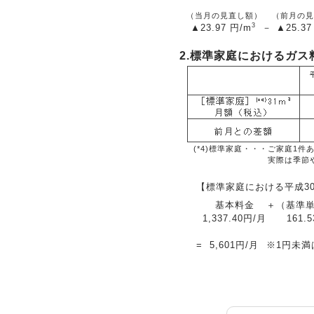
（当月の見直し額）
（前月の見
3
▲23.97
円/m
－
▲25.37
2.標準家庭におけるガス
(*4)標準家庭・・・
ご家庭1件
実際は季節
【標準家庭における平成3
基本料金
＋
（基準
1,337.40円/月
161.
=
5,601円/月
※1円未満