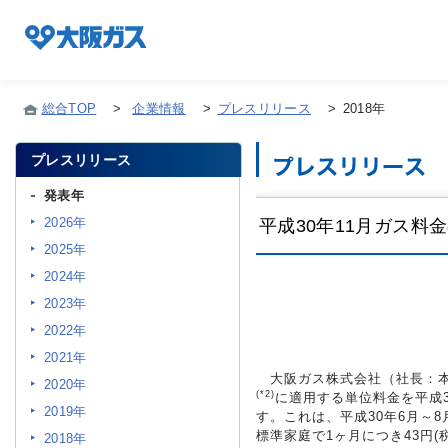
総合TOP
>
企業情報
>
プレスリリース
>
2018年
プレスリリース
企業情報TOP
発表年
2026年
平成30年11月ガス料
企業/グループについて
2025年
2024年
社会貢献
2023年
2022年
2021年
技術開発
大阪ガス株式会社（社長：本荘
2020年
(*2)
に適用する単位料金を平成3
2019年
す。これは、平成30年6月～8
標準家庭で1ヶ月につき43円(
サステナビリティ
2018年