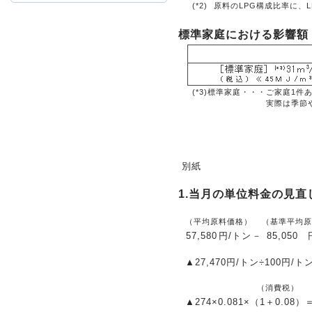
(*2)
原料のLPG構成比率に、
標準家庭における影響額
お問
(*3)標準家庭・・・
ご家庭1件
実際は季節
別紙
1.当月の単位料金の見直
（平均原料価格）
（基準平均原
57,580
円/トン
－
85,050
▲27,470円/トン÷100円/ト
（消費税）
▲274
×0.081×
（1＋0.08）