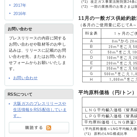
(*1)
改正ガス事業法附則第24
2017年
(*2)
一部の業務用のお客さまは
2016年
IR情報
11月の一般ガス供給約
（各月のご使用量に応じてA～
お問い合わせ
プレスリリースの内容に関する
採用情報
お問い合わせや取材等のお申し
込みは、リリースに記載のお問
い合わせ先、またはお問い合わ
プレスリリース
せフォームからお願いいたしま
す。
お問い合わせ
平均原料価格（円/トン）
RSSについて
大阪ガスのプレスリリースや
ご
生活情報をRSS配信していま
す。
業務
（平均原料価格＝LNG平均輸入価格×
(*1)
原料のLNG構成比率