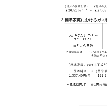
（当月の見直し額）
（前月の見
3
▲26.51
円/m
－
▲27.65
2.標準家庭におけるガス
(*4)標準家庭・・・
ご家庭1件
実際は季節
【標準家庭における平成3
基本料金
＋
（基準
1,337.40円/月
161.
=
5,523円/月
※1円未満