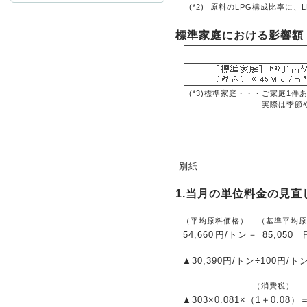
(*2)
原料のLPG構成比率に、
標準家庭における影響額
お問
(*3)標準家庭・・・
ご家庭1件
実際は季節
別紙
1.当月の単位料金の見直
（平均原料価格）
（基準平均原
54,660
円/トン
－
85,050
▲30,390円/トン÷100円/ト
（消費税）
▲303
×0.081×
（1＋0.08）