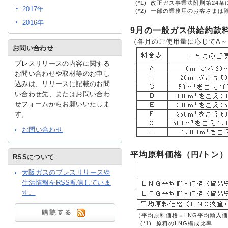
(*1)
改正ガス事業法附則第24
2017年
(*2)
一部の業務用のお客さまは
2016年
IR情報
9月の一般ガス供給約款
（各月のご使用量に応じてA～
お問い合わせ
プレスリリースの内容に関する
採用情報
お問い合わせや取材等のお申し
込みは、リリースに記載のお問
い合わせ先、またはお問い合わ
プレスリリース
せフォームからお願いいたしま
す。
お問い合わせ
平均原料価格（円/トン）
RSSについて
大阪ガスのプレスリリースや
ご
生活情報をRSS配信していま
す。
業務
（平均原料価格＝LNG平均輸入価格×
(*1)
原料のLNG構成比率