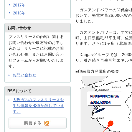
2017年
ガスアンドパワーの関係会社
2016年
おいて、発電容量26,000k
IR情報
りました。
お問い合わせ
ガスアンドパワーは、すでに
プレスリリースの内容に関する
採用情報
町、山口県熊毛郡平生町、佐
お問い合わせや取材等のお申し
ります。さらに1ヶ所（北海
込みは、リリースに記載のお問
い合わせ先、またはお問い合わ
Daigasグループでは、20
プレスリリース
せフォームからお願いいたしま
り、引き続き再生可能エネル
す。
■
印南風力発電所の概要
お問い合わせ
RSSについて
大阪ガスのプレスリリースや
ご
生活情報をRSS配信していま
す。
業務