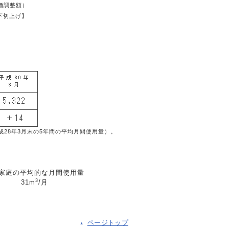
価調整額）
下切上げ】
成28年3月末の5年間の平均月間使用量）。
家庭の平均的な月間使用量
3
31m
/月
ページトップ