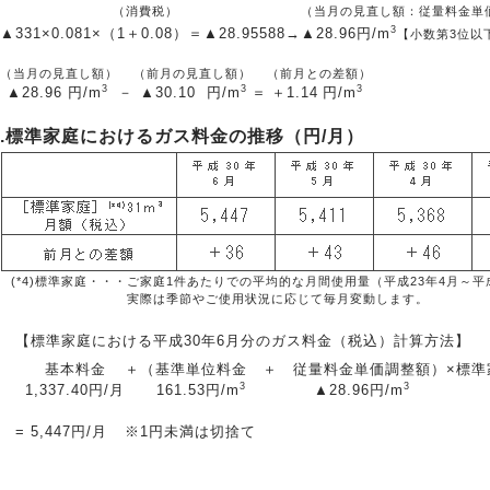
（消費税）
（当月の見直し額：従量料金単
3
▲331
×0.081×
（1＋0.08）
＝
▲28.95588
→
▲28.96
円/m
【小数第3位以
（当月の見直し額）
（前月の見直し額）
（前月との差額）
3
3
3
▲28.96
円/m
－
▲30.10
円/m
＝
＋1.14
円/m
2.標準家庭におけるガス料金の推移（円/月）
(*4)標準家庭・・・
ご家庭1件あたりでの平均的な月間使用量（平成23年4月～平
実際は季節やご使用状況に応じて毎月変動します。
【標準家庭における平成30年6月分のガス料金（税込）計算方法】
基本料金
＋
（基準単位料金
＋
従量料金単価調整額）
×
標準
3
3
1,337.40円/月
161.53円/m
▲28.96円/m
=
5,447円/月
※1円未満は切捨て