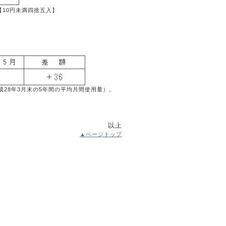
【10円未満四捨五入】
成28年3月末の5年間の平均月間使用量）。
以上
▲ページトップ