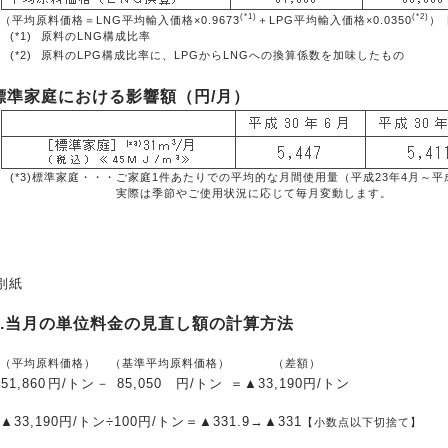
(*1)
(*2)
（平均原料価格＝LNG平均輸入価格×0.9673
＋LPG平均輸入価格×0.0350
）
(*1)
原料のLNG構成比率
(*2)
原料のLPG構成比率に、LPGからLNGへの換算係数を加味したもの
標準家庭における影響額（円/月）
(*3)標準家庭・・・
ご家庭1件あたりでの平均的な月間使用量（平成23年4月～平
実際は季節やご使用状況に応じて毎月変動します。
別紙
1.当月の単位料金の見直し額の計算方法
（平均原料価格）
（基準平均原料価格）
（差額）
51,860
円/トン
－
85,050
円/トン
＝
▲33,190
円/トン
▲33,190円/トン÷100円/トン＝▲331.9→▲331
【小数点以下切捨て】