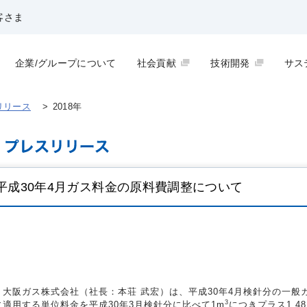
客さま
企業/グループについて
社会貢献
技術開発
サス
リリース
>
2018年
平成30年4月ガス料金の原料費調整について
大阪ガス株式会社（社長：本荘 武宏）は、平成30年4月検針分の一般
3
に適用する単位料金を平成30年3月検針分に比べて1m
につきプラス1.4