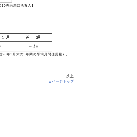
【10円未満四捨五入】
成28年3月末の5年間の平均月間使用量）。
以上
▲ページトップ