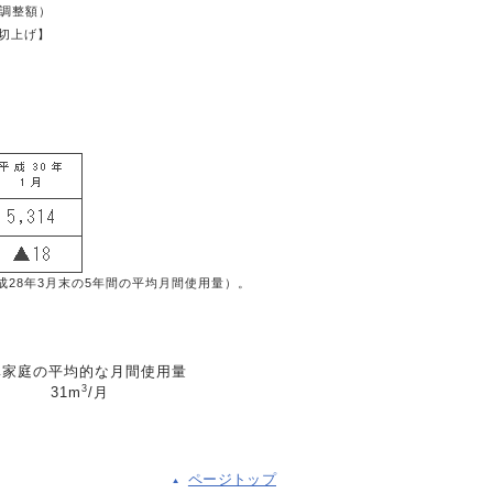
調整額）
切上げ】
成28年3月末の5年間の平均月間使用量）。
準家庭の平均的な月間使用量
3
31m
/月
ページトップ