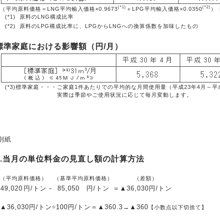
(*1)
(*2)
（平均原料価格＝LNG平均輸入価格×0.9673
＋LPG平均輸入価格×0.0350
）
(*1)
原料のLNG構成比率
(*2)
原料のLPG構成比率に、LPGからLNGへの換算係数を加味したもの
標準家庭における影響額（円/月）
(*3)標準家庭・・・
ご家庭1件あたりでの平均的な月間使用量（平成23年4月～平
実際は季節やご使用状況に応じて毎月変動します。
別紙
1.当月の単位料金の見直し額の計算方法
（平均原料価格）
（基準平均原料価格）
（差額）
49,020
円/トン
－
85,050
円/トン
＝
▲36,030
円/トン
▲36,030円/トン÷100円/トン＝▲360.3→▲360
【小数点以下切捨て】