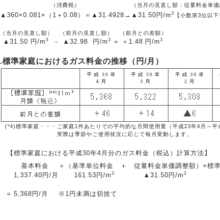
（消費税）
（当月の見直し額：従量料金単価
3
▲360
×0.081×
（1＋0.08）
＝
▲31.4928
→
▲31.50
円/m
【小数第3位以下
（当月の見直し額）
（前月の見直し額）
（前月との差額）
3
3
3
▲31.50
円/m
－
▲32.98
円/m
＝
＋1.48
円/m
2.標準家庭におけるガス料金の推移（円/月）
(*4)標準家庭・・・
ご家庭1件あたりでの平均的な月間使用量（平成23年4月～平
実際は季節やご使用状況に応じて毎月変動します。
【標準家庭における平成30年4月分のガス料金（税込）計算方法】
基本料金
＋
（基準単位料金
＋
従量料金単価調整額）
×
標
3
3
1,337.40円/月
161.53円/m
▲31.50円/m
=
5,368円/月
※1円未満は切捨て