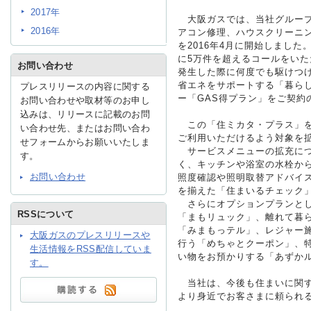
2017年
大阪ガスでは、当社グループ
2016年
アコン修理、ハウスクリーニ
IR情報
を2016年4月に開始しまし
に5万件を超えるコールをいた
お問い合わせ
発生した際に何度でも駆けつ
省エネをサポートする「暮ら
プレスリリースの内容に関する
採用情報
ー「GAS得プラン」をご契約
お問い合わせや取材等のお申し
込みは、リリースに記載のお問
この「住ミカタ・プラス」を、
い合わせ先、またはお問い合わ
プレスリリース
ご利用いただけるよう対象を
せフォームからお願いいたしま
サービスメニューの拡充につ
す。
く、キッチンや浴室の水栓か
お問い合わせ
照度確認や照明取替アドバイ
を揃えた「住まいるチェック
さらにオプションプランとし
RSSについて
「まもリュック」、離れて暮
「みまもっテル」、レジャー
大阪ガスのプレスリリースや
ご
行う「めちゃとクーポン」、
生活情報をRSS配信していま
い物をお預かりする「あずか
す。
業務
当社は、今後も住まいに関す
より身近でお客さまに頼られ