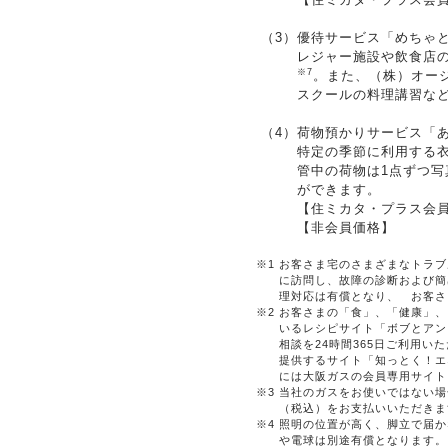
（3）
優待サービス「めちゃ
レジャー施設や飲食店
※7
。また、（株）オー
スクールの料理講習な
（4）
荷物預かりサービス「
特定の季節に利用する
管中の荷物は1点ずつ
ができます。
【住ミカタ・プラス会
【非会員価格】
※1
お客さま宅のさまざまなトラブ
に訪問し、故障の診断および簡
理対応は有償となり、 お客さ
※2
お客さまの「食」、「健康」、
いるレシピサイト「ボブとアン
相談を24時間365日ご利用
提供するサイト「知っとく！エ
には大阪ガスの会員専用サイト
※3
当社のガスをお使いではない場
（税込）をお支払いいただきま
※4
照明の位置が高く、脚立で届か
や電球は別途有償となります。