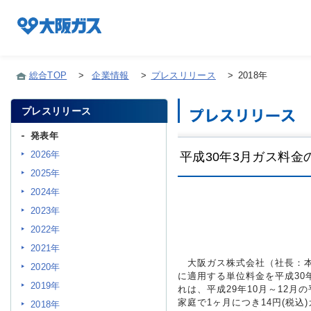
総合TOP
>
企業情報
>
プレスリリース
>
2018年
プレスリリース
企業情報TOP
発表年
2026年
平成30年3月ガス料
企業/グループについて
2025年
2024年
社会貢献
2023年
2022年
2021年
技術開発
大阪ガス株式会社（社長：本荘
2020年
に適用する単位料金を平成30
2019年
れは、平成29年10月～12月
家庭で1ヶ月につき14円(税込
サステナビリティ
2018年