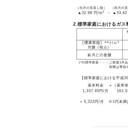
（当月の見直し額）
（前月の見
3
▲32.98
円/m
－
▲33.42
2.標準家庭におけるガス
(*4)標準家庭・・・
ご家庭1件
実際は季節
【標準家庭における平成3
基本料金
＋
（基準
1,337.40円/月
161.
=
5,322円/月
※1円未満