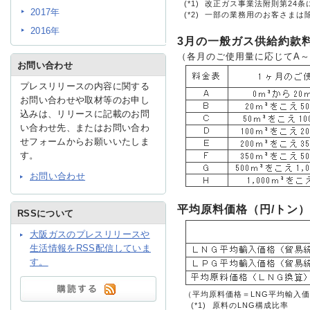
(*1)
改正ガス事業法附則第24
2017年
(*2)
一部の業務用のお客さまは
2016年
IR情報
3月の一般ガス供給約款
（各月のご使用量に応じてA～
お問い合わせ
プレスリリースの内容に関する
採用情報
お問い合わせや取材等のお申し
込みは、リリースに記載のお問
い合わせ先、またはお問い合わ
プレスリリース
せフォームからお願いいたしま
す。
お問い合わせ
平均原料価格（円/トン）
RSSについて
大阪ガスのプレスリリースや
ご
生活情報をRSS配信していま
す。
業務
（平均原料価格＝LNG平均輸入価格×
(*1)
原料のLNG構成比率