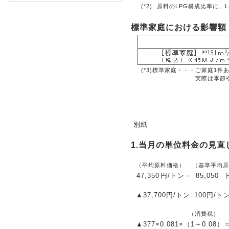
(*2)
原料のLPG構成比率に、
標準家庭における影響額
お問
(*3)標準家庭・・・
ご家庭1件
実際は季節
別紙
1.当月の単位料金の見直
（平均原料価格）
（基準平均原
47,350
円/トン
－
85,050
▲37,700円/トン÷100円/ト
（消費税）
▲377
×0.081×
（1＋0.08）