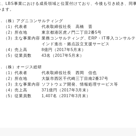
は、LBS事業における成長領域と位置付けており、今後も引き続き、同
います。
1．
（株）アグニコンサルティング
（1）代表者
代表取締役社長 高橋 晋
（2）所在地
東京都港区虎ノ門二丁目2番5号
（3）主な事業内容
業務コンサルティング、ERP・IT導入コンサル
インド進出・拠点設立支援サービス
（4）売上高
8億円（2017年5月末）
（5）従業員数
43名（2017年5月末）
2．
（株）オージス総研
（1）代表者
代表取締役社長 西岡 信也
（2）所在地
大阪市西区千代崎三丁目南2番37号
（3）主な事業内容
ソフトウェア開発、情報処理サービス等
（4）売上高
371億円（2017年3月末）
（5）従業員数
1,407名（2017年3月末）