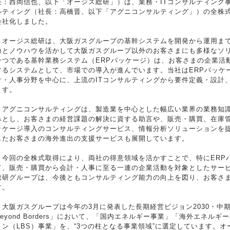
長：西岡信也、以下「オージス総研」）は、業務・ITコンサルティング
ルティング（社長：高橋晋、以下「アグニコンサルティング」）の全株式を
会社化しました。
オージス総研は、大阪ガスグループの基幹システムを開発から運用まで
力とノウハウを活かして大阪ガスグループ以外のお客さまにも多様なソ
一つである基幹業務システム（ERPパッケージ）は、お客さまの企業活
するシステムとして、市場での導入が進んでいます。当社はERPパッケ
計・人事分野を中心に、上流のITコンサルティングから要件定義・設計
ます。
アグニコンサルティングは、製造業を中心とした幅広い業界の業務知識
みとし、お客さまの経営課題の解決に資する助言や、販売・購買、在庫管
ッケージ導入のコンサルティングサービス、情報分析ソリューションを
したお客さまの海外進出の支援サービスも展開しています。
今回の全株式取得により、両社の得意領域を活かすことで、特にERP
て、販売・購買から会計・人事に至る一連の企業活動を対象としたサー
総研グループは、今後ともコンサルティング能力の向上を図り、お客さ
す。
大阪ガスグループは今年の3月に発表した長期経営ビジョン2030・中期経営計画
Beyond Borders」において、「国内エネルギー事業」「海外エネル
ョン（LBS）事業」を、“3つの柱となる事業領域”に選定しています。