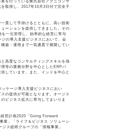
事業を行っている株式会社アグニコンサ
取得し、2017年10月3日付で完全子
一貫して手掛けるとともに、高い技術
リューションを提供してきました。その
動を一元管理し、効率的な経営に寄与
ージの導入支援ビジネスにおいて、会
、構築・運用まで一気通貫で展開してい
と高度なコンサルティングスキルを強
理等の業務分野を中心としたERPパ
提供しています。また、インドを中心と
パッケージ導入支援ビジネスにおい
ビスの提供が可能となります。オージス
まのビジネス拡大に寄与してまいりま
2020「Going Forward
ギー事業」「ライフ＆ビジネス ソリューシ
オージス総研グループの「情報事業」