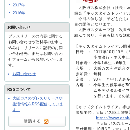
2017年
大阪ガス株式会社（社長：本荘
2016年
録会「キッズタイムトライア
IR情報
今回の催しは、子どもたちに
目の開催となります。
お問い合わせ
大阪ガスグループは、次世代
組んでおり、今後も様々な活
プレスリリースの内容に関する
採用情報
お問い合わせや取材等のお申し
【キッズタイムトライアル開
込みは、リリースに記載のお問
日時
：
2017年10月29日
い合わせ先、またはお問い合わ
プレスリリース
小雨決行・雨天中止
せフォームからお願いいたしま
対象者
：
小学1年生～6年生
す。
会場
：
大阪ガス今津総合グ
お問い合わせ
参加費
：
無料
定員
：
90人 ＊申し込み
内容
：
小学生の低学年が5
RSSについて
ムをデジタルタイマ
を行います。その後
大阪ガスのプレスリリースや
ご
生活情報をRSS配信していま
【キッズタイムトライアル参
す。
募集要領
：
大阪ガス陸上競技
業務
https://www.osaka
＊大阪ガスのホー
受付期間
：
10月6日（金）～1