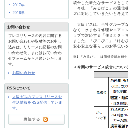
統合した新たなサービスとし
2017年
今後、「みるぴこ」の通信機
2016年
ズに対応していきたいと考え
IR情報
大阪ガスは、当社グループな
お問い合わせ
なく、水まわり修理やエアコ
ップで対応する「住ミカタ・サ
プレスリリースの内容に関する
採用情報
ました。「ぴこぴこ」「けむ
お問い合わせや取材等のお申し
安心安全な暮らしのお手伝い
込みは、リリースに記載のお問
い合わせ先、またはお問い合わ
プレスリリース
※1
「みるぴこ」は商標登録出願中
せフォームからお願いいたしま
す。
＜今回のサービス統合につい
お問い合わせ
RSSについて
大阪ガスのプレスリリースや
ご
生活情報をRSS配信していま
す。
業務