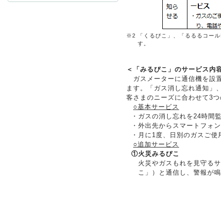
お問
※2
「くるぴこ」、「るるるコール
す。
＜「みるぴこ」のサービス内
ガスメーターに通信機を設置
ます。「ガス消し忘れ通知」
客さまのニーズに合わせて3
○基本サービス
・
ガスの消し忘れを24時間
・
外出先からスマートフォン
・
月に1度、日別のガスご使
○追加サービス
①
火災みるぴこ
火災やガスもれを見守るサ
こ」）と通信し、警報が鳴