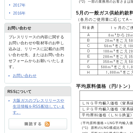
(*2)
一部の業務用のお客さまは
2017年
5月の一般ガス供給約款
2016年
IR情報
（各月のご使用量に応じてA～
お問い合わせ
プレスリリースの内容に関する
採用情報
お問い合わせや取材等のお申し
込みは、リリースに記載のお問
い合わせ先、またはお問い合わ
プレスリリース
せフォームからお願いいたしま
す。
お問い合わせ
平均原料価格（円/トン）
RSSについて
大阪ガスのプレスリリースや
ご
生活情報をRSS配信していま
す。
業務
（平均原料価格＝LNG平均輸入価格×
(*1)
原料のLNG構成比率