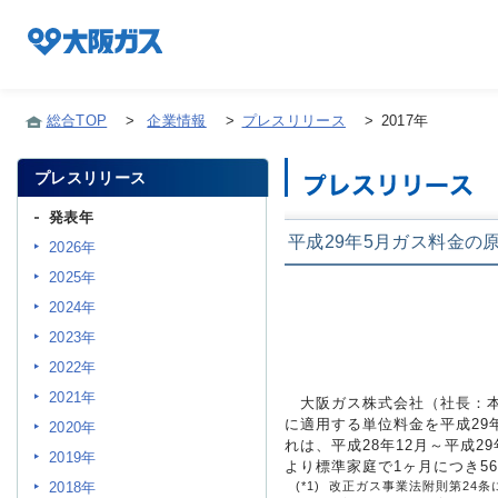
総合TOP
>
企業情報
>
プレスリリース
>
2017年
プレスリリース
企業情報TOP
発表年
平成29年5月ガス料金の
2026年
企業/グループについて
2025年
2024年
社会貢献
2023年
2022年
2021年
大阪ガス株式会社（社長：本荘
技術開発
に適用する単位料金を平成29
2020年
れは、平成28年12月～平成2
2019年
より標準家庭で1ヶ月につき5
サステナビリティ
2018年
(*1)
改正ガス事業法附則第24