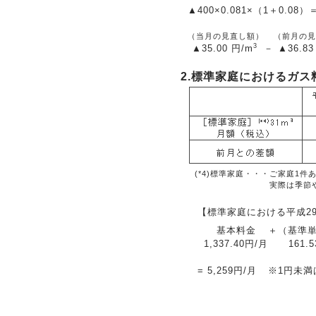
▲400
×0.081×
（1＋0.08）
（当月の見直し額）
（前月の見
3
▲35.00
円/m
－
▲36.83
2.標準家庭におけるガス
(*4)標準家庭・・・
ご家庭1件
実際は季節
【標準家庭における平成2
基本料金
＋
（基準
1,337.40円/月
161.
=
5,259円/月
※1円未満