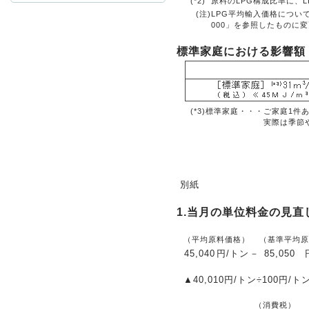
(*2)
原料のLPG構成比率に、
(注)
LPG平均輸入価格について
000」を参照したものに
お問
標準家庭における影響額
(*3)標準家庭・・・
ご家庭1件
実際は季節
別紙
1.当月の単位料金の見直
（平均原料価格）
（基準平均原
45,040
円/トン
－
85,050
▲40,010円/トン÷100円/ト
（消費税）