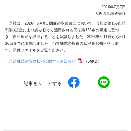
2026年7月7日
大阪ガス株式会社
IR情報
当社は、2026年5月8日開催の取締役会において、会社法第165条第
3項の規定により読み替えて適用される同法第156条の規定に基づ
き、自己株式を取得することを決議しました。2026年6月1日から6月
採用情報
30日までに実施しました、当社株式の取得の状況をお知らせしま
す。添付ファイルをご覧ください。
プレスリリース
自己株式の取得状況に関するお知らせ
（59KB）
記事をシェアする
企業情報
ご家庭のお客さま
業務用・産業用のお客さま