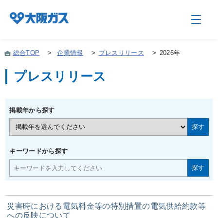
総合TOP
>
企業情報
>
プレスリリース
>
2026年
プレスリリース
企業情報TOP
掲載年から探す
企業/グループについて
社会貢献
キーワードから探す
技術開発
災害時における電気料金等の特別措置の電気供給約款等
サステナビリティ
への反映について