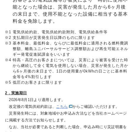
能となった場合は、災害が発生した月から6ヶ月後
の末日まで、使用不能となった設備に相当する基本
料金を免除します。
※1
電気供給約款、電気供給約款附則、電気供給条件等
※2
支払期日が災害発生日以降のものに限ります
※3
基本料金、最低料金、ならびに最低料金に適用される燃料費調
整額、離島ユニバーサルサービス調整額および再生可能エネル
ギー発電促進賦課金をいいます
※4
特高・高圧のお客さまについては、災害により被害を受けた時
から継続して全く電気を使用しない場合、災害が発生した月か
ら6ヶ月後の末日まで、1日の使用量が0kWhの日ごとに基本料
金等を4%割引します
※5
低圧のお客さまに限ります
2．実施期日
2026年8月1日より適用します。
改定後の電気供給約款は、
こちら
からご確認いただけます。
災害発生時には、対象地域やお申込み方法などを当社ホームページ
に掲載する方法でお知らせします。
なお、当社が必要であると判断した場合、申込み時にり災証明書を