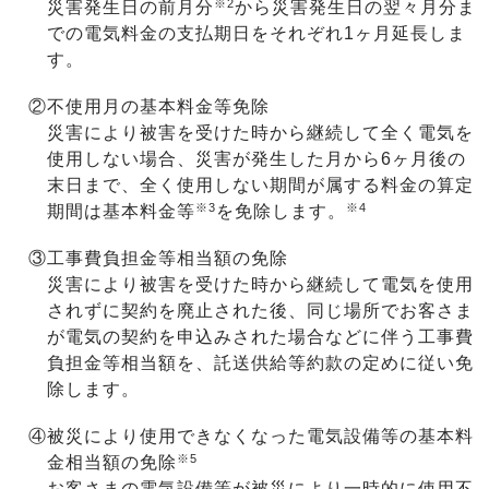
※2
災害発生日の前月分
から災害発生日の翌々月分ま
での電気料金の支払期日をそれぞれ1ヶ月延長しま
す。
お問い合わせ
English
②
不使用月の基本料金等免除
災害により被害を受けた時から継続して全く電気を
使用しない場合、災害が発生した月から6ヶ月後の
末日まで、全く使用しない期間が属する料金の算定
※3
※4
期間は基本料金等
を免除します。
③
工事費負担金等相当額の免除
災害により被害を受けた時から継続して電気を使用
されずに契約を廃止された後、同じ場所でお客さま
が電気の契約を申込みされた場合などに伴う工事費
負担金等相当額を、託送供給等約款の定めに従い免
除します。
④
被災により使用できなくなった電気設備等の基本料
※5
金相当額の免除
お客さまの電気設備等が被災により一時的に使用不