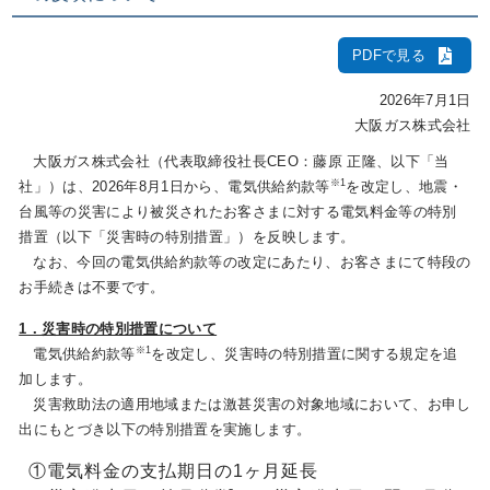
PDFで見る
IR情報
2026年7月1日
大阪ガス株式会社
採用情報
大阪ガス株式会社（代表取締役社長CEO：藤原 正隆、以下「当
※1
社」）は、2026年8月1日から、電気供給約款等
を改定し、地震・
台風等の災害により被災されたお客さまに対する電気料金等の特別
プレスリリース
措置（以下「災害時の特別措置」）を反映します。
なお、今回の電気供給約款等の改定にあたり、お客さまにて特段の
お手続きは不要です。
企業情報
1．災害時の特別措置について
※1
電気供給約款等
を改定し、災害時の特別措置に関する規定を追
加します。
ご家庭のお客さま
災害救助法の適用地域または激甚災害の対象地域において、お申し
出にもとづき以下の特別措置を実施します。
業務用・産業用のお客さま
①
電気料金の支払期日の1ヶ月延長