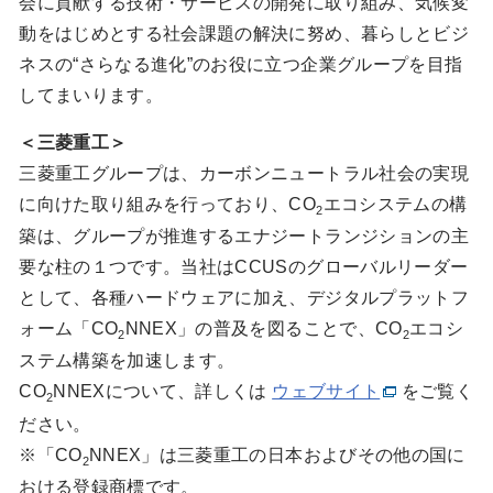
会に貢献する技術・サービスの開発に取り組み、気候変
動をはじめとする社会課題の解決に努め、暮らしとビジ
ネスの“さらなる進化”のお役に立つ企業グループを目指
してまいります。
＜三菱重工＞
三菱重工グループは、カーボンニュートラル社会の実現
に向けた取り組みを行っており、CO
エコシステムの構
2
築は、グループが推進するエナジートランジションの主
要な柱の１つです。当社はCCUSのグローバルリーダー
として、各種ハードウェアに加え、デジタルプラットフ
ォーム「CO
NNEX」の普及を図ることで、CO
エコシ
2
2
ステム構築を加速します。
CO
NNEXについて、詳しくは
ウェブサイト
をご覧く
2
ださい。
※「CO
NNEX」は三菱重工の日本およびその他の国に
2
おける登録商標です。