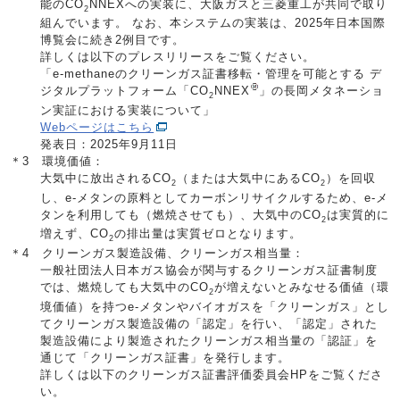
能のCO
NNEXへの実装に、大阪ガスと三菱重工が共同で取り
2
組んでいます。 なお、本システムの実装は、2025年日本国際
博覧会に続き2例目です。
詳しくは以下のプレスリリースをご覧ください。
「e-methaneのクリーンガス証書移転・管理を可能とする デ
ジタルプラットフォーム「CO
NNEX
」の長岡メタネーショ
2
ン実証における実装について」
Webページはこちら
発表日：2025年9月11日
＊3 環境価値：
大気中に放出されるCO
（または大気中にあるCO
）を回収
2
2
し、e-メタンの原料としてカーボンリサイクルするため、e-メ
タンを利用しても（燃焼させても）、大気中のCO
は実質的に
2
増えず、CO
の排出量は実質ゼロとなります。
2
＊4 クリーンガス製造設備、クリーンガス相当量：
一般社団法人日本ガス協会が関与するクリーンガス証書制度
では、燃焼しても大気中のCO
が増えないとみなせる価値（環
2
境価値）を持つe-メタンやバイオガスを「クリーンガス」とし
てクリーンガス製造設備の「認定」を行い、「認定」された
製造設備により製造されたクリーンガス相当量の「認証」を
通じて「クリーンガス証書」を発行します。
詳しくは以下のクリーンガス証書評価委員会HPをご覧くださ
い。