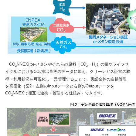
CO
NNEXはe-メタンやそれらの原料（CO
・H
）の量やライフサ
2
2
2
イクルにおけるCO
排出量等のデータに加え、クリーンガス証書の取
2
得・利用状況を可視化し一元管理することで、実証全体の進捗管理
を高度化（図2：左側のInputデータと右側のOutputデータを
CO
NNEXで相互に連携・管理する仕組み）できます。
2