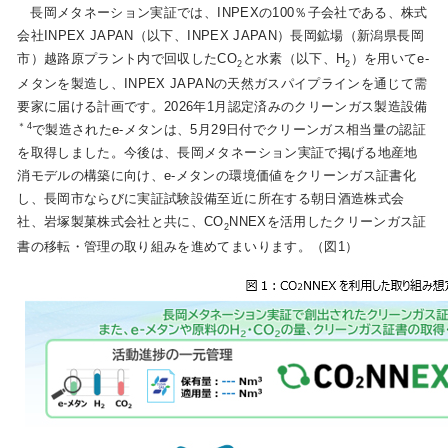
長岡メタネーション実証では、INPEXの100％子会社である、株式
会社INPEX JAPAN（以下、INPEX JAPAN）長岡鉱場（新潟県長岡
市）越路原プラント内で回収したCO
と水素（以下、H
）を用いてe-
お問い合わせ
English
2
2
メタンを製造し、INPEX JAPANの天然ガスパイプラインを通じて需
要家に届ける計画です。2026年1月認定済みのクリーンガス製造設備
＊4
で製造されたe-メタンは、5月29日付でクリーンガス相当量の認証
を取得しました。今後は、長岡メタネーション実証で掲げる地産地
消モデルの構築に向け、e-メタンの環境価値をクリーンガス証書化
し、長岡市ならびに実証試験設備至近に所在する朝日酒造株式会
社、岩塚製菓株式会社と共に、CO
NNEXを活用したクリーンガス証
2
書の移転・管理の取り組みを進めてまいります。（図1）