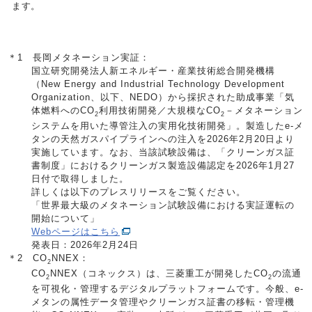
ます。
＊1 長岡メタネーション実証：
国立研究開発法人新エネルギー・産業技術総合開発機構
（New Energy and Industrial Technology Development
Organization、以下、NEDO）から採択された助成事業「気
体燃料へのCO
利用技術開発／大規模なCO
－メタネーション
2
2
システムを用いた導管注入の実用化技術開発」。製造したe-メ
タンの天然ガスパイプラインへの注入を2026年2月20日より
実施しています。なお、当該試験設備は、「クリーンガス証
書制度」におけるクリーンガス製造設備認定を2026年1月27
日付で取得しました。
詳しくは以下のプレスリリースをご覧ください。
「世界最大級のメタネーション試験設備における実証運転の
開始について」
Webページはこちら
発表日：2026年2月24日
＊2 CO
NNEX：
2
CO
NNEX（コネックス）は、三菱重工が開発したCO
の流通
2
2
を可視化・管理するデジタルプラットフォームです。今般、e-
メタンの属性データ管理やクリーンガス証書の移転・管理機