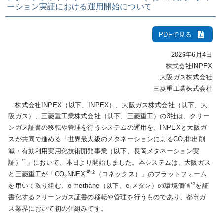
ーション実証における運用開始について
IR情報
PDFで見る
2026年6月4日
採用情報
株式会社INPEX
大阪ガス株式会社
三菱重工業株式会社
プレスリリース
株式会社INPEX（以下、INPEX）、大阪ガス株式会社（以下、大
阪ガス）、三菱重工業株式会社（以下、三菱重工）の3社は、クリー
ンガス証書の移転や管理を行うシステムの運用を、INPEXと大阪ガ
スが共同で進める「世界最大級のメタネーションによるCO
排出削
2
企業情報
減・有効利用実用化技術開発事業（以下、長岡メタネーション実
*1
証）
」において、本日より開始しました。本システムは、大阪ガス
ご家庭のお客さま
*2
と三菱重工が「CO
NNEX
（コネックス）」のプラットフォーム
2
*3
を用いて取り組む、e-methane（以下、e-メタン）の環境価値
を証
業務用・産業用のお客さま
書化するクリーンガス証書の移転や管理を行うものであり、都市ガ
ス業界において初の仕組みです。