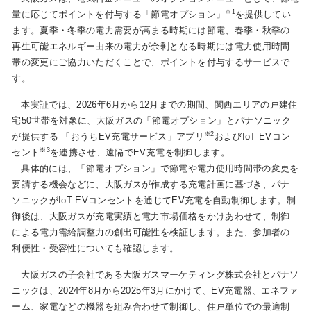
※1
量に応じてポイントを付与する「節電オプション」
を提供してい
ます。夏季・冬季の電力需要が高まる時期には節電、春季・秋季の
お問い合わせ
English
再生可能エネルギー由来の電力が余剰となる時期には電力使用時間
帯の変更にご協力いただくことで、ポイントを付与するサービスで
す。
本実証では、2026年6月から12月までの期間、関西エリアの戸建住
宅50世帯を対象に、大阪ガスの「節電オプション」とパナソニック
※2
が提供する 「おうちEV充電サービス」アプリ
およびIoT EVコン
※3
セント
を連携させ、遠隔でEV充電を制御します。
具体的には、「節電オプション」で節電や電力使用時間帯の変更を
要請する機会などに、大阪ガスが作成する充電計画に基づき、パナ
ソニックがIoT EVコンセントを通じてEV充電を自動制御します。制
御後は、大阪ガスが充電実績と電力市場価格をかけあわせて、制御
による電力需給調整力の創出可能性を検証します。また、参加者の
利便性・受容性についても確認します。
大阪ガスの子会社である大阪ガスマーケティング株式会社とパナソ
ニックは、2024年8月から2025年3月にかけて、EV充電器、エネファ
ーム、家電などの機器を組み合わせて制御し、住戸単位での最適制