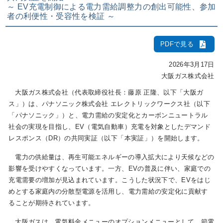
～ EV充電制御による電力需給調整力の創出可能性、参加
者の利便性・受容性を検証 ～
IR情報
PDFで見る
採用情報
2026年3月17日
大阪ガス株式会社
大阪ガス株式会社（代表取締役社長：藤原 正隆、以下「大阪ガ
プレスリリース
ス」）は、パナソニック株式会社 エレクトリックワークス社（以下
「パナソニック」）と、電力需給の安定化とカーボンニュートラル
社会の実現を目指し、EV（電気自動車）充電を対象としたデマンド
レスポンス（DR）の共同実証（以下「本実証」）を開始します。
企業情報
電力の供給量は、再生可能エネルギーの導入拡大により天候などの
影響を受けやすくなっています。一方、EVの普及に伴い、家庭での
ご家庭のお客さま
充電需要の増加が見込まれています。こうした状況下で、EVをはじ
めとする家庭内の分散型電源を活用し、電力需給の安定化に貢献す
業務用・産業用のお客さま
ることが期待されています。
大阪ガスは、電気料金メニューのオプションメニューとして、節電