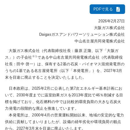
PDFで見る
IR情報
2026年2月27日
大阪ガス株式会社
Daigasガスアンドパワーソリューション株式会社
採用情報
中山名古屋共同発電株式会社
大阪ガス株式会社（代表取締役社長：藤原 正隆、以下「大阪ガ
プレスリリース
※１
ス」）の子会社
である中山名古屋共同発電株式会社（代表取締役
社長：田中 啓一）は、保有する2基の石炭・バイオマス混焼発電所の
うちの1基である名古屋発電所（以下「本発電所」）を、2027年3月
末を目途に廃止することを決定いたしました。
企業情報
日本政府は、2025年2月に公表した第7次エネルギー基本計画にお
いて、2030年度までに温室効果ガスを2013年度比で46％削減する目
ご家庭のお客さま
標を掲げており、化石燃料の中では比較的環境負荷の大きな石炭火
力発電の段階的な廃止を推進しています。
本発電所は、2000年4月の営業運転開始以来、地域の安定的な電力
業務用・産業用のお客さま
供給に貢献してまいりましたが、設備の経年劣化や環境負荷の観点
から、2027年3月末を目途に廃止いたします。