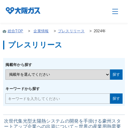
総合TOP
>
企業情報
>
プレスリリース
>
2024年
プレスリリース
企業情報TOP
掲載年から探す
企業/グループについて
社会貢献
キーワードから探す
技術開発
次世代集光型太陽熱システムの開発を手掛ける豪州スタ
サステナビリティ
ートアップ企業への出資について～世界の産業用熱需要