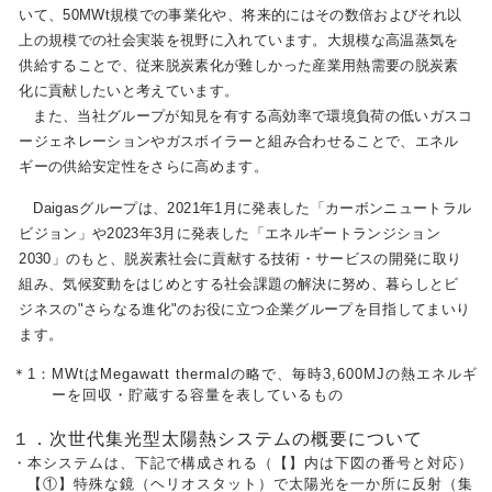
いて、50MWt規模での事業化や、将来的にはその数倍およびそれ以
上の規模での社会実装を視野に入れています。大規模な高温蒸気を
供給することで、従来脱炭素化が難しかった産業用熱需要の脱炭素
化に貢献したいと考えています。
また、当社グループが知見を有する高効率で環境負荷の低いガスコ
ージェネレーションやガスボイラーと組み合わせることで、エネル
ギーの供給安定性をさらに高めます。
Daigasグループは、2021年1月に発表した「カーボンニュートラル
ビジョン」や2023年3月に発表した「エネルギートランジション
2030」のもと、脱炭素社会に貢献する技術・サービスの開発に取り
組み、気候変動をはじめとする社会課題の解決に努め、暮らしとビ
ジネスの"さらなる進化"のお役に立つ企業グループを目指してまいり
ます。
＊1：
MWtはMegawatt thermalの略で、毎時3,600MJの熱エネルギ
ーを回収・貯蔵する容量を表しているもの
１．次世代集光型太陽熱システムの概要について
・
本システムは、下記で構成される（【】内は下図の番号と対応）
【①】特殊な鏡（ヘリオスタット）で太陽光を一か所に反射（集