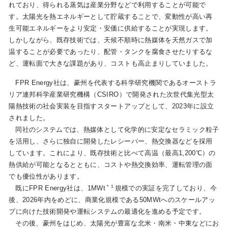
れており、得られる蒸気は産業分野などで利用することが可能で
す。太陽光を熱エネルギーとして貯蔵することで、変動性が高い再
生可能エネルギーをより安定・安価に供給することが実現します。
お問い合わせ
English
しかしながら、既存技術では、天候不順時に熱媒体を天然ガスで加
温することが必要であったり、配管・タンクを腐食させたりするな
ど、運転面で大きな課題があり、コストも高止まりしていました。
FPR Energy社は、豪州を代表する科学研究機関であるオーストラ
リア連邦科学産業研究機構（CSIRO）で開発された次世代集光型太
陽熱技術の社会実装を目指すスタートアップとして、2023年に設立
されました。
同社のシステムでは、熱媒体として化学的に安定なセラミック粒子
を活用し、さらに独自に開発したレシーバー、熱交換器などを採用
しています。これにより、既存技術と比べて高温（最高1,200℃）の
熱供給が可能となるとともに、コストや熱交換効率、運転管理の面
でも優位性があります。
＊１
既にFPR Energy社は、1MWt
規模での実証を完了しており、今
後、2026年内をめどに、商業化規模である50MWtへのスケールアッ
プに向けた技術開発や運転システムの最適化を進める予定です。
その後、豪州をはじめ、太陽光が豊富な北米・南米・中東などにお