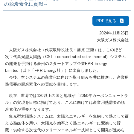
の脱炭素化に貢献～
IR情報
PDFで見る
2024年11月26日
採用情報
大阪ガス株式会社
大阪ガス株式会社（代表取締役社長：藤原 正隆）は、このほど、
次世代集光型太陽熱（CST：concentrated solar thermal）システム
プレスリリース
の開発を手掛ける豪州のスタートアップ企業FPR Energy
Limited（以下「FPR Energy社」）に出資しました。
今後、本システムの商業化に向けた取り組みを共に推進し、産業用
熱需要の脱炭素化への貢献を目指します。
企業情報
現在、世界では120以上の国と地域が「2050年カーボンニュートラ
ル」の実現を目標に掲げており、これに向けては産業用熱需要の脱
ご家庭のお客さま
炭素化が重要となります。
集光型太陽熱システムは、太陽光エネルギーを集約して熱として蓄
業務用・産業用のお客さま
える熱媒体を用い、太陽光を効率よく熱エネルギーに変換して貯
蔵・供給する次世代のクリーンエネルギー技術として開発が進めら