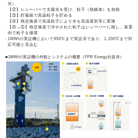
光）
【②】レシーバーで太陽光を受け、粒子（熱媒体）を加熱
【③】貯蔵箱で高温粒子を貯める
【④】熱交換器で高温粒子により水を高温蒸気等に変換
【⑤→②】熱交換器で冷やされた粒子はレシーバーに移し、装置
内で粒子を循環
・
1MWtの実証機において850℃まで実証済であり、1,200℃まで対
応可能と見込む
■1MWtの実証機の外観とシステムの概要（FPR Energy社提供）