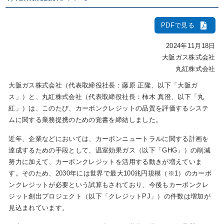
PDFで見る
IR情報
2024年11月18日
大阪ガス株式会社
採用情報
丸紅株式会社
大阪ガス株式会社（代表取締役社長：藤原 正隆、以下「大阪ガ
ス」）と、丸紅株式会社（代表取締役社長：柿木 真澄、以下「丸
プレスリリース
紅」）は、このたび、カーボンクレジットの品質を評価するシステ
ムに関する業務提携のための覚書を締結しました。
近年、企業などにおいては、カーボンニュートラルに関する計画を
企業情報
達成するための手段として、温室効果ガス（以下「GHG」）の削減
努力に加えて、カーボンクレジットを活用する動きが増えていま
す。そのため、2030年には世界で最大100兆円規模（※1）のカーボ
ご家庭のお客さま
ンクレジットが必要という試算もされており、今後もカーボンクレ
ジット創出プロジェクト（以下「クレジットPJ」）の件数は増加が
業務用・産業用のお客さま
見込まれています。