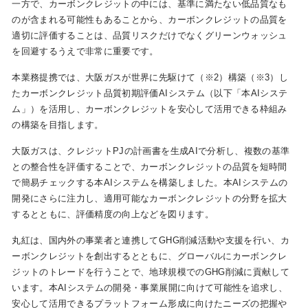
一方で、カーボンクレジットの中には、基準に満たない低品質なも
のが含まれる可能性もあることから、カーボンクレジットの品質を
適切に評価することは、品質リスクだけでなくグリーンウォッシュ
お問い合わせ
English
を回避するうえで非常に重要です。
本業務提携では、大阪ガスが世界に先駆けて（※2）構築（※3）し
たカーボンクレジット品質初期評価AIシステム（以下「本AIシステ
ム」）を活用し、カーボンクレジットを安心して活用できる枠組み
の構築を目指します。
大阪ガスは、クレジットPJの計画書を生成AIで分析し、複数の基準
との整合性を評価することで、カーボンクレジットの品質を短時間
で簡易チェックする本AIシステムを構築しました。本AIシステムの
開発にさらに注力し、適用可能なカーボンクレジットの分野を拡大
するとともに、評価精度の向上などを図ります。
丸紅は、国内外の事業者と連携してGHG削減活動や支援を行い、カ
ーボンクレジットを創出するとともに、グローバルにカーボンクレ
ジットのトレードを行うことで、地球規模でのGHG削減に貢献して
います。本AIシステムの開発・事業展開に向けて可能性を追求し、
安心して活用できるプラットフォーム形成に向けたニーズの把握や