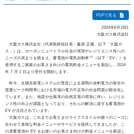
PDFで見る
IR情報
2024年6月19日
大阪ガス株式会社
採用情報
大阪ガス株式会社（代表取締役社長：藤原 正隆、以下「大阪ガ
ス」）は、カーボンニュートラル社会の実現やレジリエンス性への
※1
ニーズの高まりを踏まえ、蓄電池や電気自動車
（以下「EV」）を
プレスリリース
使用するご家庭のお客さま向けの電気料金メニューを新設し、2024
年 7 月 1 日より受付を開始します。
昨今、太陽光発電システムの普及による昼間の余剰電力の発生や、
企業情報
需要ピーク時間帯における市場の電力不足等の社会問題が顕在化し
ています。また、地震や台風等の自然災害の増加に伴い、レジリエ
ンス性の向上が課題となっており、それらの解決に資する蓄電池や
ご家庭のお客さま
EV が注目されています。
大阪ガスは、これまでお客さまのライフスタイルや個々のニーズに
業務用・産業用のお客さま
合わせて多様な料金メニューやサービスを提供してきましたが、こ
の度蓄電池や EV をお使いのお客さま向けの料金メニューを新設し