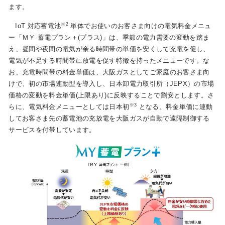
ます。
※2
IoT 対応蓄電池
単体でお使いのお客さま向けの電気料金メニュ
お問い合わせ
English
ー「ＭＹ 蓄電プラン＋(プラス)」は、季節の電力需要の変動を踏ま
え、昼間や夜間の電気が余る時間帯の単価を安くして充電を促し、
電気が不足する時間帯に放電を促す特徴を持ったメニューです。な
お、充電時間帯の料金単価は、大阪ガスとしてご家庭のお客さま向
けで、初の市場連動型を導入し、日本卸電力取引所（JEPX）の市場
価格の変動を料金単価(上限あり)に反映することで割安とします。さ
※3
らに、電気料金メニューとしては日本初
となる、料金単価に連動
してお客さま先の蓄電池の充放電を大阪ガスが自動で遠隔制御する
サービスを付帯しています。