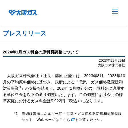
プレスリリース
企業情報TOP
2024年1月ガス料金の原料費調整について
2023年11月29日
大阪ガス株式会社
企業/グループについて
大阪ガス株式会社（社長：藤原 正隆）は、2023年8月～2023年10
月の平均原料価格に基づき、政府による「電気・ガス価格激変緩和
社会貢献
*1
対策事業
」の支援を踏まえ、2024年1月検針分の一般料金に適用す
る単位料金を以下の通り調整いたします。この調整により今月の標
準家庭におけるガス料金は5,922円（税込）になります。
技術開発
*1
詳細は資源エネルギー庁「電気・ガス価格激変緩和対策特設
サイト」
Webページはこちら
をご覧ください。
サステナビリティ