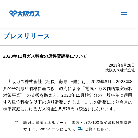
プレスリリース
企業情報TOP
2023年11月ガス料金の原料費調整について
2023年9月28日
大阪ガス株式会社
企業/グループについて
大阪ガス株式会社（社長：藤原 正隆）は、2023年6月～2023年8
月の平均原料価格に基づき、政府による「電気・ガス価格激変緩和
社会貢献
*1
対策事業
」の支援を踏まえ、2023年11月検針分の一般料金に適用
する単位料金を以下の通り調整いたします。この調整により今月の
標準家庭におけるガス料金は5,879円（税込）になります。
技術開発
*1
詳細は資源エネルギー庁「電気・ガス価格激変緩和対策特設
サイト」
Webページはこちら
をご覧ください。
サステナビリティ