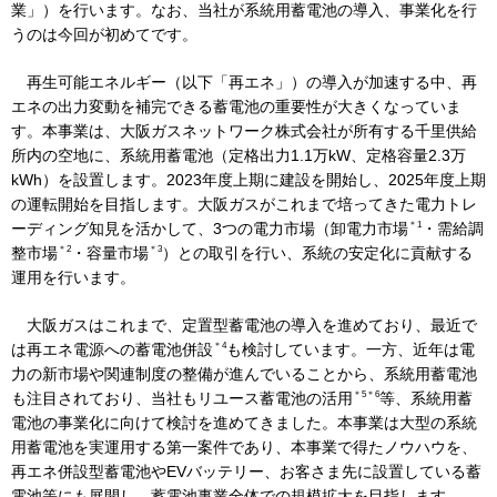
業」）を行います。なお、当社が系統用蓄電池の導入、事業化を行
うのは今回が初めてです。
IR情報
再生可能エネルギー（以下「再エネ」）の導入が加速する中、再
エネの出力変動を補完できる蓄電池の重要性が大きくなっていま
す。本事業は、大阪ガスネットワーク株式会社が所有する千里供給
採用情報
所内の空地に、系統用蓄電池（定格出力1.1万kW、定格容量2.3万
kWh）を設置します。2023年度上期に建設を開始し、2025年度上期
の運転開始を目指します。大阪ガスがこれまで培ってきた電力トレ
プレスリリース
＊1
ーディング知見を活かして、3つの電力市場（卸電力市場
・需給調
＊2
＊3
整市場
・容量市場
）との取引を行い、系統の安定化に貢献する
運用を行います。
大阪ガスはこれまで、定置型蓄電池の導入を進めており、最近で
企業情報
＊4
は再エネ電源への蓄電池併設
も検討しています。一方、近年は電
力の新市場や関連制度の整備が進んでいることから、系統用蓄電池
ご家庭のお客さま
＊5
＊6
も注目されており、当社もリユース蓄電池の活用
等、系統用蓄
電池の事業化に向けて検討を進めてきました。本事業は大型の系統
業務用・産業用のお客さま
用蓄電池を実運用する第一案件であり、本事業で得たノウハウを、
再エネ併設型蓄電池やEVバッテリー、お客さま先に設置している蓄
電池等にも展開し、蓄電池事業全体での規模拡大を目指します。