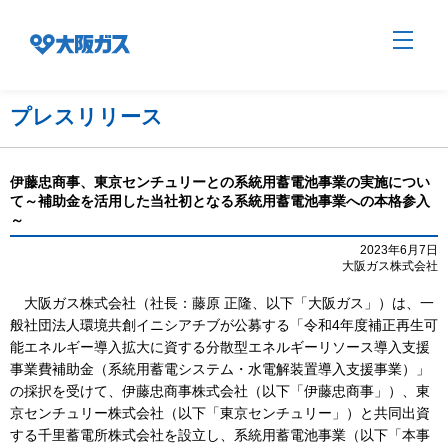
プレスリリース
企業情報TOP
伊藤忠商事、東京センチュリーとの系統用蓄電池事業の実施につい
て～補助金を活用した当社初となる系統用蓄電池事業への本格参入
～
企業/グループについて
2023年6月7日
大阪ガス株式会社
社会貢献
大阪ガス株式会社（社長：藤原 正隆、以下「大阪ガス」）は、一
般社団法人環境共創イニシアチブが公募する「令和4年度補正再生可
能エネルギー導入拡大に資する分散型エネルギーリソース導入支援
技術開発
事業費補助金（系統用蓄電システム・水電解装置導入支援事業）」
の採択を受けて、伊藤忠商事株式会社（以下「伊藤忠商事」）、東
京センチュリー株式会社（以下「東京センチュリー」）と共同出資
する千里蓄電所株式会社を設立し、系統用蓄電池事業（以下「本事
サステナビリティ