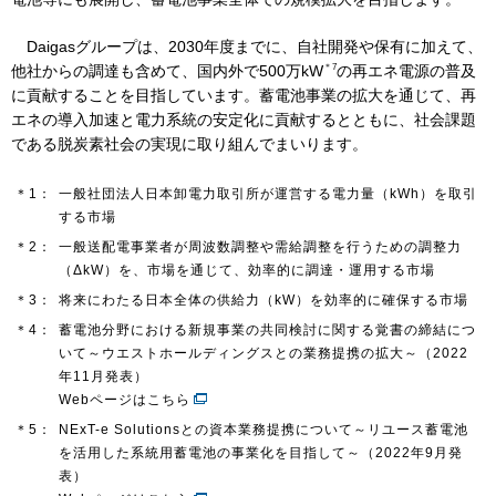
Daigasグループは、2030年度までに、自社開発や保有に加えて、
お問い合わせ
English
＊7
他社からの調達も含めて、国内外で500万kW
の再エネ電源の普及
に貢献することを目指しています。蓄電池事業の拡大を通じて、再
エネの導入加速と電力系統の安定化に貢献するとともに、社会課題
である脱炭素社会の実現に取り組んでまいります。
＊1：
一般社団法人日本卸電力取引所が運営する電力量（kWh）を取引
する市場
＊2：
一般送配電事業者が周波数調整や需給調整を行うための調整力
（ΔkW）を、市場を通じて、効率的に調達・運用する市場
＊3：
将来にわたる日本全体の供給力（kW）を効率的に確保する市場
＊4：
蓄電池分野における新規事業の共同検討に関する覚書の締結につ
いて～ウエストホールディングスとの業務提携の拡大～（2022
年11月発表）
Webページはこちら
＊5：
NExT-e Solutionsとの資本業務提携について～リユース蓄電池
を活用した系統用蓄電池の事業化を目指して～（2022年9月発
表）