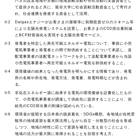
パネル設置地域や京都の地域貢献活動や市民活動の支援資金とし
て提供されると共に、龍谷大学に社会貢献活動資金として寄付さ
れ、社会連携を推進する資金として活用。
※2
Daigasエナジーがお客さまの屋根等に初期投資ゼロのスキーム等
により太陽光発電システムを設置し、お客さまのCO2排出量削減
とBCP対策強化を実現する太陽光発電サービス。
※3
発電者を特定した再生可能エネルギー電気について、事前に小売
電気事業者と発電者との間で卸供給することについて承諾し、送
配電事業者の送配電ネットワークを介して送配電事業者から当該
小売電気事業者へ再生可能エネルギー電気を卸供給すること。
※4
環境価値の由来となった発電所を明らかにする情報であり、発電
所の名称や所在地、発電方法、発電量、発電時期などが含まれ
る。
※5
非化石エネルギー源に由来する電気の環境価値を証書化したもの
で、小売電気事業者が調達して供給先に提供することにより、供
給先のCO2排出量の削減が認められている。
※6
環境省が提唱する日本発の脱炭素化・SDGs構想。各地域が自然景
観等の地域資源を最大限活用しながら自立・分散型の社会を形成
しつつ、地域の特性に応じて資源を補完し支え合うことにより、
地域の活力が最大限に発揮されることを目指す考え方。