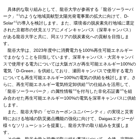
具体的な取り組みとして、龍谷大学が参画する「龍谷ソーラーパ
※1
ーク」
のような地域貢献型太陽光発電事業の拡大に向けて、D-
IR情報
※2
Solar
の導入を検討します。また、環境省の脱炭素先行地域に選定
された京都市の伏見エリアにメインキャンパス（深草キャンパス）
がある龍谷大学と共に、同エリアの脱炭素化への貢献を目指しま
採用情報
す。
龍谷大学は、2023年度中に消費電力を100%再生可能エネルギー
でまかなうことを目指しています。深草キャンパス・大宮キャンパ
プレスリリース
スで使用する電力については大阪ガスが再生可能エネルギー100%の
電気「D-Green」を供給しており、瀬田キャンパスで使用する電力
についても再生可能エネルギー100%の電気の供給を検討します。さ
※3
らに、再生可能エネルギー電気特定卸供給
の仕組みを活用して、
※4
※5
「龍谷ソーラーパーク」の属性情報
を付与した非化石証書
を組
企業情報
み合わせた再生可能エネルギー100%の電気を深草キャンパスに供給
します。
ご家庭のお客さま
また、龍谷大学の「ゼロカーボンユニバーシティ」の実現と災害
時における地域の防災拠点機能の強化に向けて、Daigasエナジーが
業務用・産業用のお客さま
様々なソリューションを提案し、龍谷大学の取り組みを支援しま
す。