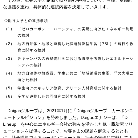
その他、龍谷大学と協働で取り組む事項について、今後、定期的
な協議を重ね、具体的な連携内容を決定していきます。
お問い合わせ
English
◇龍谷大学との連携事項
（1）
「ゼロカーボンユニバーシティ」の実現に向けたエネルギー利用
の検討
（2）
地方自治体・地域と連携した課題解決型学習（PBL）の施行や教
育に関する検討
（3）
各キャンパスの再整備計画における環境を考慮したエネルギーシ
ステムの検討
※6
（4）
地方自治体や教職員、学生と共に「地域循環共生圏」
の実現に
向けた検討
（5）
学生向けのキャリア教育、グリーン人材育成に関する検討
（6）
産学が連携した共同研究に関する検討
Daigasグループは、2021年1月に「Daigasグループ カーボンニ
ュートラルビジョン」を発表しました。Daigasエナジーは、「D-
Lineup」を中心にエネルギー会社の強みを活かした低・脱炭素ソリ
ューションを提供することで、お客さまの課題を解決するととも
に、社会課題であるカーボンニュートラル社会の実現に貢献してま