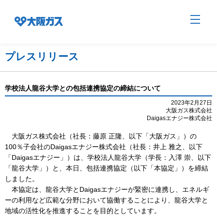
プレスリリース
企業情報TOP
学校法人龍谷大学との包括連携協定の締結について
2023年2月27日
大阪ガス株式会社
企業/グループについて
Daigasエナジー株式会社
大阪ガス株式会社（社長：藤原 正隆、以下「大阪ガス」）の
社会貢献
100％子会社のDaigasエナジー株式会社（社長：井上 雅之、以下
「Daigasエナジー」）は、学校法人龍谷大学（学長：入澤 崇、以下
「龍谷大学」）と、本日、包括連携協定（以下「本協定」）を締結
技術開発
しました。
本協定は、龍谷大学とDaigasエナジーが緊密に連携し、エネルギ
ーの利用など広範な分野において協働することにより、龍谷大学と
地域の活性化を推進することを目的としています。
サステナビリティ