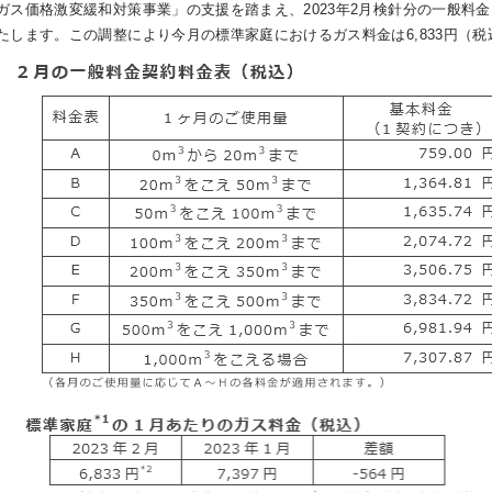
ガス価格激変緩和対策事業」の支援を踏まえ、2023年2月検針分の一般料
たします。この調整により今月の標準家庭におけるガス料金は6,833円（