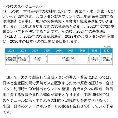
＜今後のスケジュール＞
4社は今後、本詳細検討の候補地において、再エネ・水・水素・CO
2
といった原料調達、合成メタン製造プラントの土地確保等に関する
現地調査に着手し、現地の関係機関・事業者と協議を進めていきま
す。また、現地調査や制度面の協議結果を踏まえ、2023年度末に事
業コンセプトを決定する予定です。その後、2024年の基本設計
（FEED）、2025年の投資意思決定、2029年の合成メタンの生産開
始、2030年の日本への輸出開始を目指します。
加えて、海外で製造した合成メタンの導入・普及にあたっては、
日本と生産国の間で天然ガスと区別するための原産地証明や、合成
メタン利用時のCO
排出カウントの整理、合成メタンの製造・利活
2
用に資する投資予見性の確保が重要となります。本詳細検討では、
スケジュールに沿ってこれらの制度・環境作りを進展させるべく、
米国・日本のステークホルダーとの協議も合わせて行っていく予定
です。