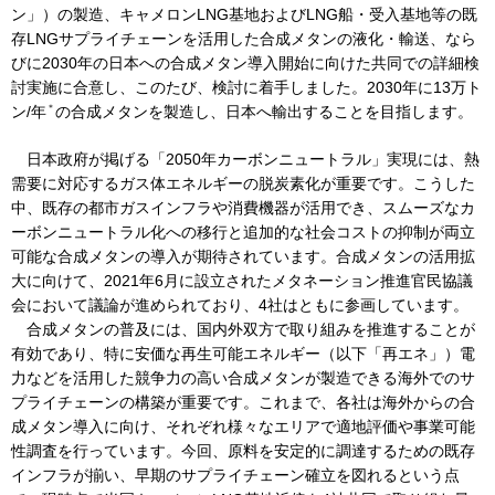
ン」）の製造、キャメロンLNG基地およびLNG船・受入基地等の既
存LNGサプライチェーンを活用した合成メタンの液化・輸送、なら
びに2030年の日本への合成メタン導入開始に向けた共同での詳細検
IR情報
討実施に合意し、このたび、検討に着手しました。2030年に13万ト
＊
ン/年
の合成メタンを製造し、日本へ輸出することを目指します。
採用情報
日本政府が掲げる「2050年カーボンニュートラル」実現には、熱
需要に対応するガス体エネルギーの脱炭素化が重要です。こうした
中、既存の都市ガスインフラや消費機器が活用でき、スムーズなカ
プレスリリース
ーボンニュートラル化への移行と追加的な社会コストの抑制が両立
可能な合成メタンの導入が期待されています。合成メタンの活用拡
大に向けて、2021年6月に設立されたメタネーション推進官民協議
会において議論が進められており、4社はともに参画しています。
合成メタンの普及には、国内外双方で取り組みを推進することが
企業情報
有効であり、特に安価な再生可能エネルギー（以下「再エネ」）電
力などを活用した競争力の高い合成メタンが製造できる海外でのサ
ご家庭のお客さま
プライチェーンの構築が重要です。これまで、各社は海外からの合
成メタン導入に向け、それぞれ様々なエリアで適地評価や事業可能
業務用・産業用のお客さま
性調査を行っています。今回、原料を安定的に調達するための既存
インフラが揃い、早期のサプライチェーン確立を図れるという点