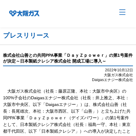
プレスリリース
企業情報TOP
株式会社山善との共同PPA事業「ＤａｙＺｐｏｗｅｒ」の第1号案件
が決定～日本製紙クレシア株式会社 開成工場に導入～
企業/グループについて
2022年10月12日
大阪ガス株式会社
Daigasエナジー株式会社
社会貢献
大阪ガス株式会社（社長：藤原正隆、本社：大阪市中央区）の
100%子会社のDaigasエナジー株式会社（社長：井上雅之、本社：
大阪市中央区、以下「Daigasエナジー」）は、株式会社山善（社
長：長尾雄次、本社：大阪市西区、以下「山善」）と立ち上げた共
技術開発
*
同PPA
事業「ＤａｙＺｐｏｗｅｒ（デイズパワー）」の第1号案件
として、日本製紙クレシア株式会社（社長：福島一守、本社：東京
都千代田区、以下「日本製紙クレシア」）への導入が決定したこと
サステナビリティ