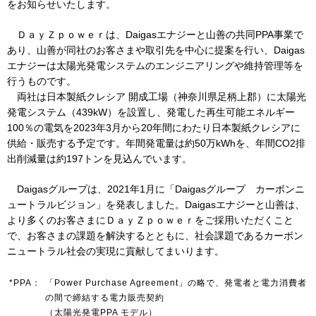
をお知らせいたします。
ＤａｙＺｐｏｗｅｒは、Daigasエナジーと山善の共同PPA事業で
IR情報
あり、山善が同社のお客さまや取引先を中心に提案を行い、Daigas
エナジーは太陽光発電システムのエンジニアリングや維持管理等を
行うものです。
採用情報
両社は日本製紙クレシア 開成工場（神奈川県足柄上郡）に太陽光
発電システム（439kW）を設置し、発電した再生可能エネルギー
100％の電気を2023年3月から20年間にわたり日本製紙クレシアに
プレスリリース
供給・販売する予定です。年間発電量は約50万kWhを、年間CO2排
出削減量は約197トンを見込んでいます。
Daigasグループは、2021年1月に「Daigasグループ カーボンニ
ュートラルビジョン」を発表しました。Daigasエナジーと山善は、
企業情報
より多くのお客さまにＤａｙＺｐｏｗｅｒをご採用いただくこと
で、お客さまの課題を解決するとともに、社会課題であるカーボン
ご家庭のお客さま
ニュートラル社会の実現に貢献してまいります。
業務用・産業用のお客さま
*PPA：
「Power Purchase Agreement」の略で、発電者と電力消費者
の間で締結する電力販売契約
（太陽光発電PPA モデル）