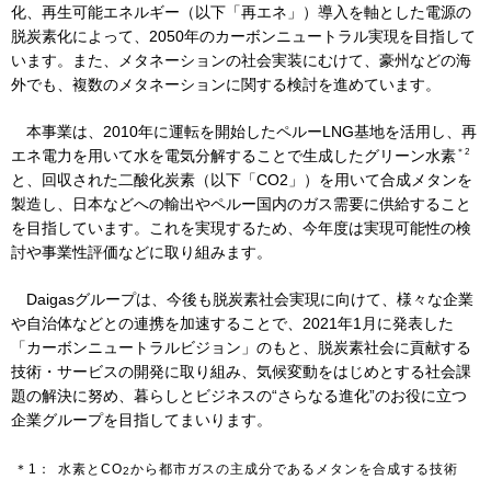
化、再生可能エネルギー（以下「再エネ」）導入を軸とした電源の
脱炭素化によって、2050年のカーボンニュートラル実現を目指して
います。また、メタネーションの社会実装にむけて、豪州などの海
IR情報
外でも、複数のメタネーションに関する検討を進めています。
本事業は、2010年に運転を開始したペルーLNG基地を活用し、再
採用情報
＊2
エネ電力を用いて水を電気分解することで生成したグリーン水素
と、回収された二酸化炭素（以下「CO
2
」）を用いて合成メタンを
製造し、日本などへの輸出やペルー国内のガス需要に供給すること
プレスリリース
を目指しています。これを実現するため、今年度は実現可能性の検
討や事業性評価などに取り組みます。
Daigasグループは、今後も脱炭素社会実現に向けて、様々な企業
や自治体などとの連携を加速することで、2021年1月に発表した
企業情報
「カーボンニュートラルビジョン」のもと、脱炭素社会に貢献する
技術・サービスの開発に取り組み、気候変動をはじめとする社会課
ご家庭のお客さま
題の解決に努め、暮らしとビジネスの“さらなる進化”のお役に立つ
企業グループを目指してまいります。
業務用・産業用のお客さま
＊1：
水素とCO
から都市ガスの主成分であるメタンを合成する技術
2