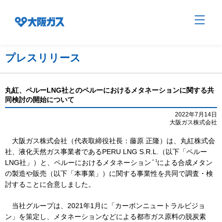
プレスリリース
企業情報TOP
丸紅、ペルーLNG社とのペルーにおけるメタネーションに関する共
同検討の開始について
企業/グループについて
2022年7月14日
大阪ガス株式会社
大阪ガス株式会社（代表取締役社長：藤原 正隆）は、丸紅株式会
社会貢献
社、液化天然ガス事業者であるPERU LNG S.R.L.（以下「ペルー
＊1
LNG社」）と、ペルーにおけるメタネーション
による合成メタン
の製造や販売（以下「本事業」）に関する事業性を共同で調査・検
技術開発
討することに合意しました。
当社グループは、2021年1月に「カーボンニュートラルビジョ
ン」を策定し、メタネーションなどによる都市ガス原料の脱炭素
サステナビリティ