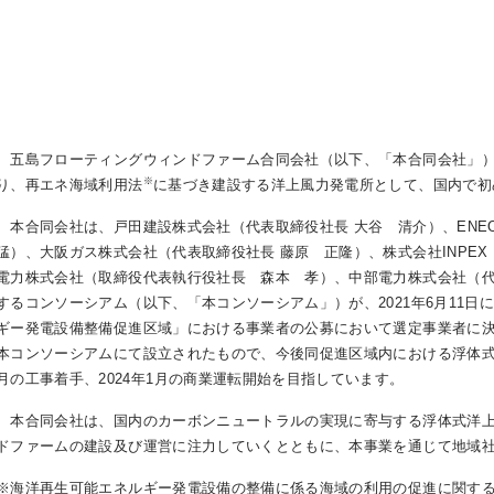
五島フローティングウィンドファーム合同会社（以下、「本合同会社」）
※
り、再エネ海域利用法
に基づき建設する洋上風力発電所として、国内で初
本合同会社は、戸田建設株式会社（代表取締役社長 大谷 清介）、EN
猛）、大阪ガス株式会社（代表取締役社長 藤原 正隆）、株式会社INPE
電力株式会社（取締役代表執行役社長 森本 孝）、中部電力株式会社（代
するコンソーシアム（以下、「本コンソーシアム」）が、2021年6月11
ギー発電設備整備促進区域」における事業者の公募において選定事業者に決定
本コンソーシアムにて設立されたもので、今後同促進区域内における浮体式洋
月の工事着手、2024年1月の商業運転開始を目指しています。
本合同会社は、国内のカーボンニュートラルの実現に寄与する浮体式洋上
ドファームの建設及び運営に注力していくとともに、本事業を通じて地域
※海洋再生可能エネルギー発電設備の整備に係る海域の利用の促進に関す