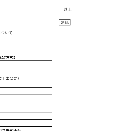
以上
別紙
について