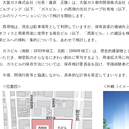
大阪ガス株式会社（社長：藤原 正隆）は、大阪ガス都市開発株式会社（
ビルディング（以下、「ガスビル」）の西側の当社グループ社有地（以下
ビルのリノベーションについて検討を開始します。
西用地は、現在は駐車場等として利用していますが、保有資産の価値向上
オフィスと商業用途に使用する複合ビル（以下、「西新ビル」）の建設を検討
新ビルへの移転・集約についても、あわせて検討します。
ガスビル（南館：1933年竣工、北館：1966年竣工）は、歴史的建築物
いただき、御堂筋のさらなるにぎわい創出に寄与するよう、用途拡大等に
お、ガスビルの保存方法については、保存検討委員会を設け、学識経験者
今後、関係行政等と協議しながら、具体的な計画を策定してまいります