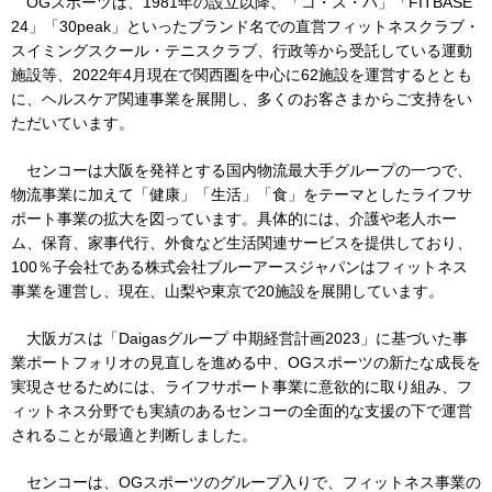
OGスポーツは、1981年の設立以降、「コ・ス・パ」「FITBASE
24」「30peak」といったブランド名での直営フィットネスクラブ・
スイミングスクール・テニスクラブ、行政等から受託している運動
IR情報
施設等、2022年4月現在で関西圏を中心に62施設を運営するととも
に、ヘルスケア関連事業を展開し、多くのお客さまからご支持をい
ただいています。
採用情報
センコーは大阪を発祥とする国内物流最大手グループの一つで、
物流事業に加えて「健康」「生活」「食」をテーマとしたライフサ
プレスリリース
ポート事業の拡大を図っています。具体的には、介護や老人ホー
ム、保育、家事代行、外食など生活関連サービスを提供しており、
100％子会社である株式会社ブルーアースジャパンはフィットネス
事業を運営し、現在、山梨や東京で20施設を展開しています。
企業情報
大阪ガスは「Daigasグループ 中期経営計画2023」に基づいた事
業ポートフォリオの見直しを進める中、OGスポーツの新たな成長を
ご家庭のお客さま
実現させるためには、ライフサポート事業に意欲的に取り組み、フ
ィットネス分野でも実績のあるセンコーの全面的な支援の下で運営
されることが最適と判断しました。
業務用・産業用のお客さま
センコーは、OGスポーツのグループ入りで、フィットネス事業の