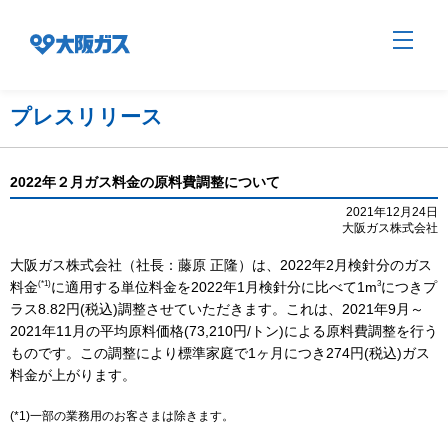
プレスリリース
企業情報TOP
2022年２月ガス料金の原料費調整について
2021年12月24日
大阪ガス株式会社
企業/グループについて
大阪ガス株式会社（社長：藤原 正隆）は、2022年2月検針分のガス
(*1)
3
料金
に適用する単位料金を2022年1月検針分に比べて1m
につきプ
社会貢献
ラス8.82円(税込)調整させていただきます。これは、2021年9月～
2021年11月の平均原料価格(73,210円/トン)による原料費調整を行う
ものです。この調整により標準家庭で1ヶ月につき274円(税込)ガス
技術開発
料金が上がります。
(*1)一部の業務用のお客さまは除きます。
サステナビリティ