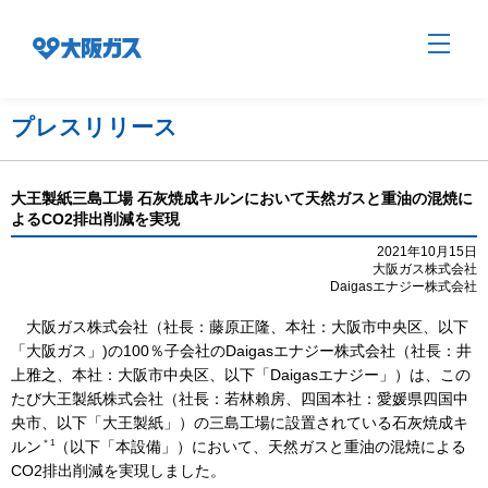
プレスリリース
企業情報TOP
大王製紙三島工場 石灰焼成キルンにおいて天然ガスと重油の混焼に
よるCO2排出削減を実現
企業/グループについて
2021年10月15日
大阪ガス株式会社
Daigasエナジー株式会社
社会貢献
大阪ガス株式会社（社長：藤原正隆、本社：大阪市中央区、以下
「大阪ガス」)の100％子会社のDaigasエナジー株式会社（社長：井
上雅之、本社：大阪市中央区、以下「Daigasエナジー」）は、この
たび大王製紙株式会社（社長：若林賴房、四国本社：愛媛県四国中
技術開発
央市、以下「大王製紙」）の三島工場に設置されている石灰焼成キ
＊1
ルン
（以下「本設備」）において、天然ガスと重油の混焼による
CO
2
排出削減を実現しました。
サステナビリティ