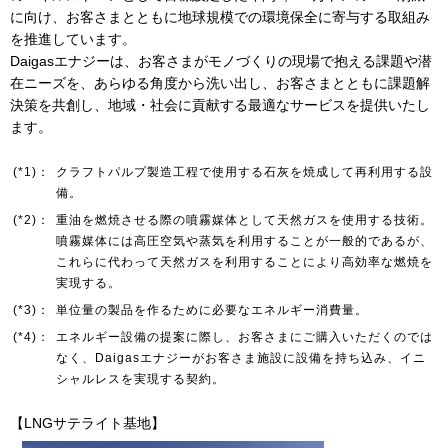
に向け、お客さまとともに地球規模での環境保全に寄与する取組み
を推進しています。
Daigasエナジーは、お客さまがモノづくりの現場で抱える課題や潜
お問い合わせ
English
在ニーズを、あらゆる角度から洗い出し、お客さまとともに課題解
決策を共創し、地域・社会に貢献する最適なサービスを提供いたし
ます。
(*1)：
クラフトパルプ製造工程で使用する石灰を焼成して再利用する設
備。
(*2)：
重油を燃焼させる際の噴霧媒体として天然ガスを使用する技術。
噴霧媒体には高圧空気や蒸気を利用することが一般的であるが、
これらに代わって天然ガスを利用することにより高効率な燃焼を
実現する。
(*3)：
単位量の製品を作るために必要なエネルギー消費量。
(*4)：
エネルギー設備の提案に際し、お客さまにご購入いただくのでは
なく、Daigasエナジーがお客さま施設に設備を持ち込み、イニ
シャルレスを実現する契約。
【LNGサテライト基地】