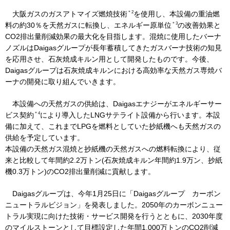
＊2
大阪ガスのガスアトマイズ燃焼技術
を使用し、本設備の重油燃
＊3
料の約30％を天然ガスに転換し、エネルギー原単位
の改善効果と
IR情報
CO
2
排出量削減効果の最大化を目指します。混焼に使用したバーナ
ノズルはDaigasグループが長年蓄積してきたガスバーナ技術の知見
を応用させ、石灰焼成キルン用として開発したものです。今後、
採用情報
Daigasグループは石灰焼成キルンにおける高効率な天然ガス専焼バ
ーナの開発に取り組んでいきます。
プレスリリース
本設備への天然ガスの供給は、Daigasエナジーがエネルギーサー
＊4
ビス契約
により導入したLNGサテライト設備から行います。本設
備に加えて、これまでLPGを燃料としていた抄紙機へも天然ガスの
供給を予定しています。
本設備の天然ガス混焼と抄紙機の天然ガスへの燃料転換により、従
企業情報
来と比較して年間約2.2万トン(石灰焼成キルン年間約1.9万ン、抄紙
機0.3万トン)のCO
2
排出量削減に貢献します。
ご家庭のお客さま
Daigasグループは、今年1月25日に「Daigasグループ カーボン
業務用・産業用のお客さま
ニュートラルビジョン」を発表しました。2050年のカーボンニュー
トラル実現に向けた技術・サービス開発を行うとともに、2030年度
のマイルストーンとして目標設定した年間1,000万トンのCO
2
削減