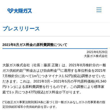
プレスリリース
企業情報TOP
2021年8月ガス料金の原料費調整について
2021年6月29日
大阪ガス株式会社
企業/グループについて
大阪ガス株式会社（社長：藤原 正隆）は、2021年8月検針分の一般
(*1)
(*2)
ガス供給約款
料金および自由料金
に適用する単位料金を2021年
社会貢献
3
7月検針分に比べて1m
につきマイナス1.52円(税込)調整させていた
だきます。これは、2021年3月～2021年5月の平均原料価格(45,340
円/トン)による原料費調整を行うものです。この調整により標準家
技術開発
庭で1ヶ月につき47円(税込)ガス料金が下がります。
(*1)改正ガス事業法附則第24条に基づく旧一般ガスみなしガス小売事業者の指
定旧供給区域等小売供給約款を言います。
サステナビリティ