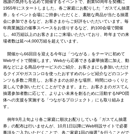
感謝の気持ちを込めて開催するイベントで、創業50周年を契機に
1955年にスタートしました。各ご家庭にお配りした「ガスてん抽選
券」をイベント会場にご持参いただくと、素敵な商品が当たる抽選
IR情報
会に参加できるなど、お客さまからご好評をいただいています。毎
年商業施設の催事スペースをお借りするなど、約100会場で開催
し、40万組以上のお客さまにご来場いただいており、昨年までの来
採用情報
場者数は延べ4,000万組を超えています。
開催から66回目を迎える今年は「つながる」をテーマに初めて
プレスリリース
Webサイトで開催します。Webから応募できる豪華抽選に加え、動
画などによる商品やサービスのご紹介、お客さまにも参加いただけ
るクイズやガスコンロを使ったおすすめのレシピ紹介などのコンテ
ンツも多数ご用意し、お客さまのお好きな場所、時間にゆっくりと
楽しんで参加いただくことができます。また、お客さまのガスてん
企業情報
抽選参加者数に応じて、よりよい未来を創るために活動するNPO団
体への支援を実施する「つながるプロジェクト」にも取り組みま
ご家庭のお客さま
す。
業務用・産業用のお客さま
例年9月上旬より各ご家庭に順次お配りしている「ガスてん抽選
券」の配布は行いませんが、10月1日以降にWeb特設サイトで必要
※
事項をご入力いただくことで、各ご家庭1回の抽選
を行うことがで