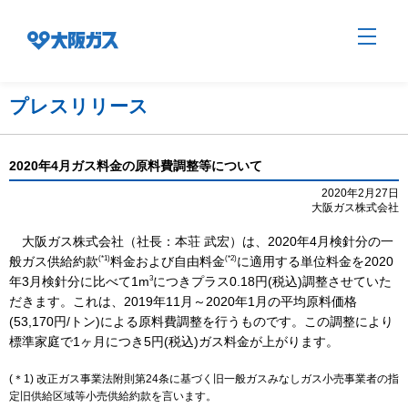
プレスリリース
企業情報TOP
2020年4月ガス料金の原料費調整等について
2020年2月27日
大阪ガス株式会社
企業/グループについて
大阪ガス株式会社（社長：本荘 武宏）は、2020年4月検針分の一
(*1)
(*2)
般ガス供給約款
料金および自由料金
に適用する単位料金を2020
社会貢献
3
年3月検針分に比べて1m
につきプラス0.18円(税込)調整させていた
だきます。これは、2019年11月～2020年1月の平均原料価格
(53,170円/トン)による原料費調整を行うものです。この調整により
技術開発
標準家庭で1ヶ月につき5円(税込)ガス料金が上がります。
(＊1) 改正ガス事業法附則第24条に基づく旧一般ガスみなしガス小売事業者の指
定旧供給区域等小売供給約款を言います。
サステナビリティ