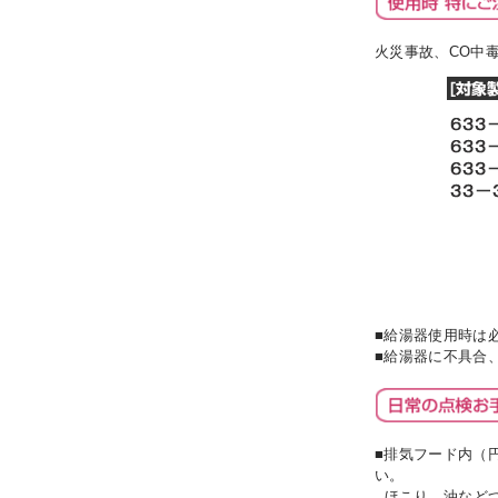
火災事故、CO中
■給湯器使用時は
■給湯器に不具合
■排気フード内（
い。
ほこり、油などつ