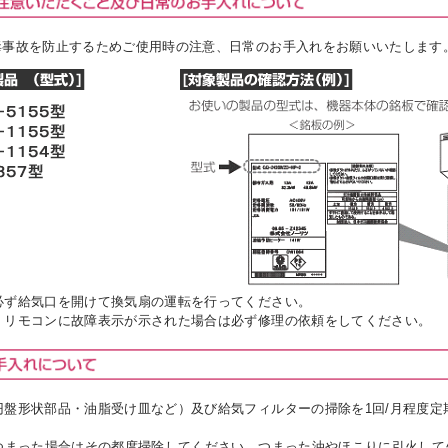
毒事故を防止するためご使用時の注意、日常のお手入れをお願いいたします
必ず給気口を開けて換気扇の運転を行ってください。
、リモコンに故障表示が示された場合は必ず修理の依頼をしてください。
円盤形状部品・油脂受け皿など）及び給気フィルターの掃除を1回/月程度定
まった場合はその都度掃除してください。つまった油やほこりに引火して