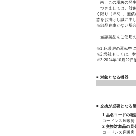
尚、この現象の発生
つきましては、対象
く限り（※3）、無
惑をお掛けし誠に申
※部品在庫がない場
当該製品をご使用の
※1:床暖房の運転中
※2:弊社もしくは、
※3:2024年10月22
■ 対象となる機器
■ 交換が必要となる
1.品名コードの確
コードレス床暖房
2.交換対象品の見
コードレス床暖房