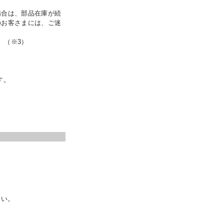
場合は、部品在庫が続
のお客さまには、ご迷
。（※3）
す。
さい。