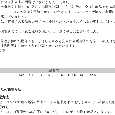
に伴う安全上の問題はございません。（※1）。
の機器をお持ちのお客さまへ順次訪問（※2）を行い、交換対象品である
償にてリモコンの交換を実施させていただきます。エネルック機能をご利用
し訳ございません。
合は、有償での製品買い替えをご検討くださいますようお願い申し上げます
お客さまには大変ご迷惑をおかけし、誠に申し訳ございません。
に電池が切れた場合でも、しばらくすると安全に床暖房運転を停止いたしま
弊社代理店より連絡のうえ訪問させていただきます。
日追記
品名コード
142－R112，142－R113，142－R206，142－R207
製品の確認方法
認方法
リモコンの表面に機器の品名コードが記載されておりますのでご確認くだ
分け方
リモコンの裏面ラベル右下に『●』がないものが、交換対象品となります。