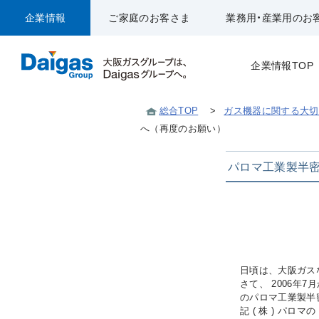
企業情報
ご家庭のお客さま
業務用・産業用のお
企業情報TOP
総合TOP
>
ガス機器に関する大切
へ（再度のお願い）
パロマ工業製半
日頃は、大阪ガス
さて、 2006年
のパロマ工業製半
記 ( 株 ) パ