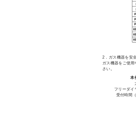
2．
ガス機器を安
ガス機器をご使用
さい。
本
大阪
フリーダイ
受付時間（月
(日・祝)