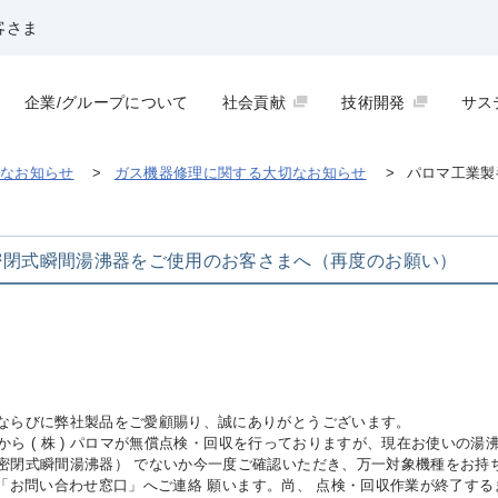
客さま
企業/グループについて
社会貢献
技術開発
サス
なお知らせ
>
ガス機器修理に関する大切なお知らせ
>
パロマ工業製
密閉式瞬間湯沸器をご使用のお客さまへ（再度のお願い）
ならびに弊社製品をご愛顧賜り、誠にありがとうございます。
7月から ( 株 ) パロマが無償点検・回収を行っておりますが、現在お使いの
密閉式瞬間湯沸器） でないか今一度ご確認いただき、万一対象機種をお持
ロマの「お問い合わせ窓口」へご連絡 願います。尚、 点検・回収作業が終了す